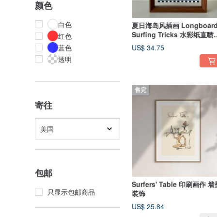
颜色
白色
夏日海岛风插画 Longboar
Surfing Tricks 水彩纸直喷
红色
画框
蓝色
US$ 34.75
透明
售完
寄往
美国
包邮
Surfers' Table 印刷画作 
只显示包邮商品
装饰
US$ 25.84