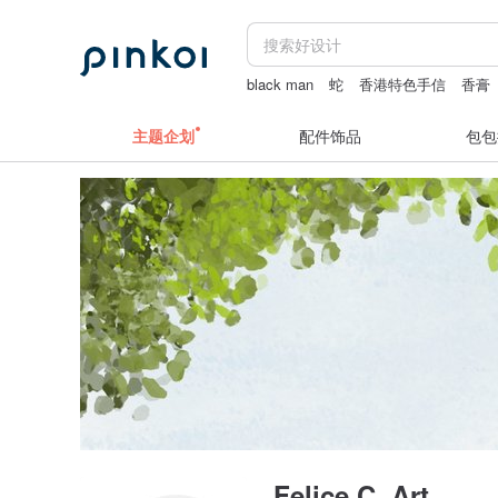
black man
蛇
香港特色手信
香膏
iphone 17promax case
鐘
主题企划
配件饰品
包包
Felice C. Art