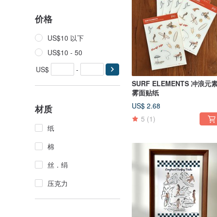
价格
US$10 以下
US$10 - 50
US$
-
SURF ELEMENTS 冲浪元
雾面贴纸
US$ 2.68
材质
5
(1)
纸
棉
丝．绢
压克力