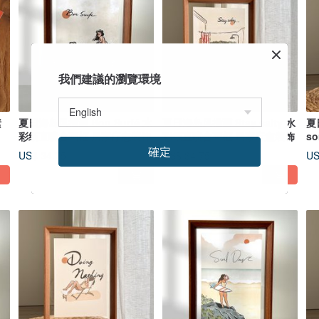
我們建議的瀏覽環境
素
夏日海岛风插画 Bon Surfé 水
夏日海岛风插画 Stay salty 水
夏
彩纸直喷含画框 居家疗愈装饰
彩纸直喷含画框 居家疗愈装饰
s
疗
確定
US$ 34.75
US$ 34.75
US