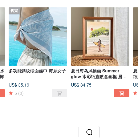
售完
 水
多功能斜纹缎面丝巾 海系女子
夏日海岛风插画 Summer
夏
饰
glow 水彩纸直喷含画框 居家
纸
疗愈装饰
US$ 35.19
US$ 34.75
US
5
(2)