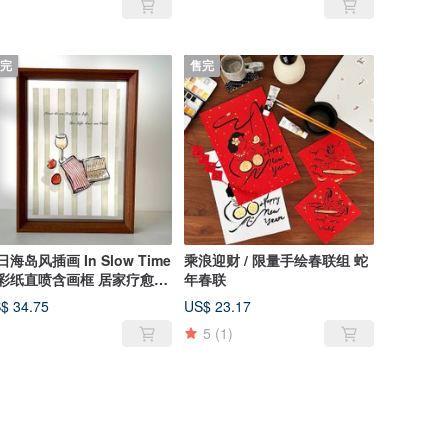
完
售完
日海岛风插画 In Slow Time
乘浪迎财 / 限量手绘春联组 蛇
彩纸直喷含画框 居家疗愈装
年春联
$ 34.75
US$ 23.17
5
(1)