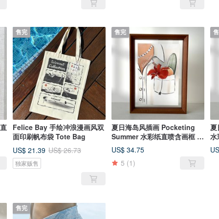
售完
售完
售
纸直
Felice Bay 手绘冲浪漫画风双
夏日海岛风插画 Pocketing
夏
面印刷帆布袋 Tote Bag
Summer 水彩纸直喷含画框 居
水
家装饰
饰
US$ 34.75
US
US$ 21.39
US$ 26.73
5
(1)
独家贩售
售完