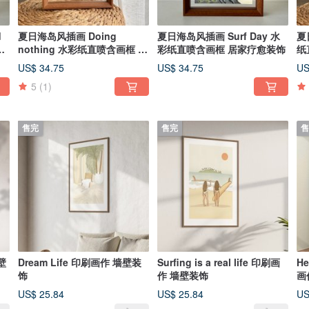
d
夏日海岛风插画 Doing
夏日海岛风插画 Surf Day 水
夏
含
nothing 水彩纸直喷含画框 居
彩纸直喷含画框 居家疗愈装饰
纸
家疗愈装饰
US$ 34.75
US$ 34.75
US
5
(1)
售完
售完
售
墙壁
Dream Life 印刷画作 墙壁装
Surfing is a real life 印刷画
He
饰
作 墙壁装饰
画
US$ 25.84
US$ 25.84
US