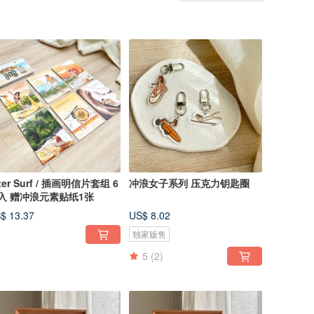
ter Surf / 插画明信片套组 6
冲浪女子系列 压克力钥匙圈
入 赠冲浪元素贴纸1张
$ 13.37
US$ 8.02
独家贩售
5
(2)