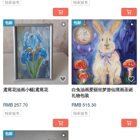
独家贩售
独家贩售
包邮
包邮
鸢尾花油画小幅|鸢尾花
白兔油画爱丽丝梦游仙境画圣诞
礼物包装
RMB 257.70
RMB 515.30
独家贩售
独家贩售
包邮