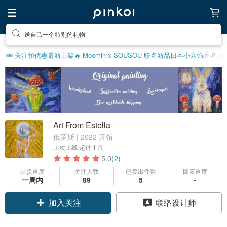
送自己一个特别的礼物
🎟️ 关注領优惠
最新上架
🔥 Moomin x SOUSOU 联名新品
日本小众饰品
🔎 
Art From Estella
俄罗斯 | 2022 开馆
上次上线
超过 1 周
5.0
(2)
出货速度
关注人数
已卖出件数
回应速度
一周内
89
5
-
加入关注
联络设计师