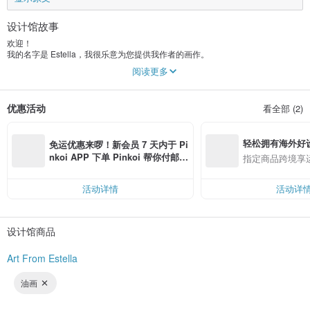
设计馆故事
欢迎！
我的名字是 Estella，我很乐意为您提供我作者的画作。
我的画是原作者的作品，图片是我亲自画的。我使用油、压克力、水彩中的不同
阅读更多
材料工作。
我所有的作品都是独一无二的，它们反映了心情，装饰了室内，也可以作为一份
很棒的礼物。
优惠活动
看全部 (2)
轻松拥有海外好
免运优惠来啰！新会员 7 天内于 Pi
nkoi APP 下单 Pinkoi 帮你付邮
指定商品跨境享
费，满 RMB 250 最高可折邮费 R
MB 40
活动详情
活动详
设计馆商品
Art From Estella
油画