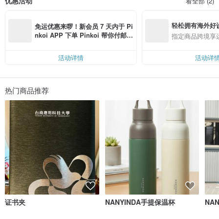
优惠活动
看全部 (2)
讲座等，希望以设计教育作为回馈的方式，提升并培育青年参与社会设计的机
会。
(统一编号：37736313)
轻松拥有海外好
免运优惠来啰！新会员 7 天内于 Pi
nkoi APP 下单 Pinkoi 帮你付邮
指定商品跨境享
费，满 RMB 250 最高可折邮费 R
MB 40
活动详情
活动详
热门商品推荐
证书夹
NANYINDA手提保温杯
NA