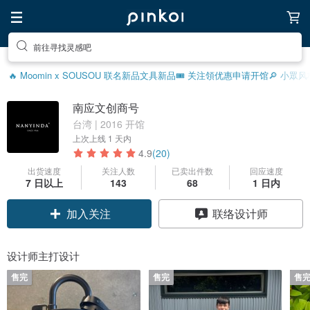
前往寻找灵感吧
🔥 Moomin x SOUSOU 联名新品
文具新品
🎟️ 关注領优惠
申请开馆
🔎 小眾
南应文创商号
台湾 | 2016 开馆
上次上线
1 天内
4.9
(20)
出货速度
关注人数
已卖出件数
回应速度
7 日以上
143
68
1 日内
加入关注
联络设计师
设计师主打设计
售完
售完
售