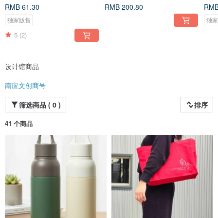
RMB 61.30
RMB 200.80
RMB
独家贩售
独
5
(2)
设计馆商品
南应文创商号
筛选商品 ( 0 )
排序
41 个商品