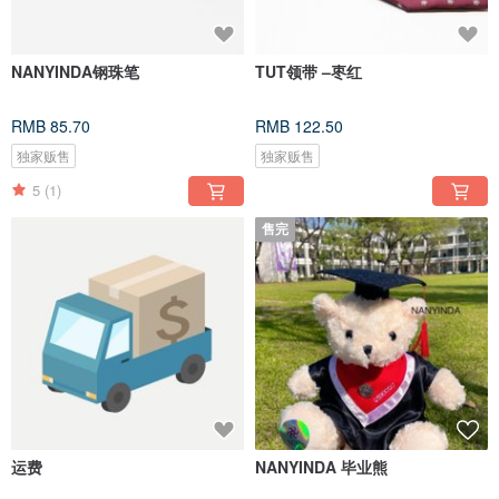
NANYINDA钢珠笔
TUT领带 –枣红
RMB 85.70
RMB 122.50
独家贩售
独家贩售
5
(1)
售完
运费
NANYINDA 毕业熊