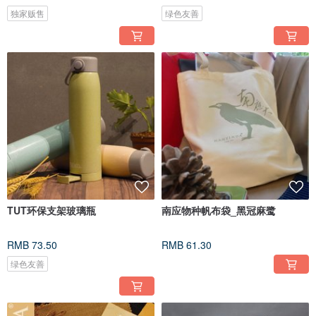
独家贩售
绿色友善
TUT环保支架玻璃瓶
南应物种帆布袋_黑冠麻鹭
RMB 73.50
RMB 61.30
绿色友善