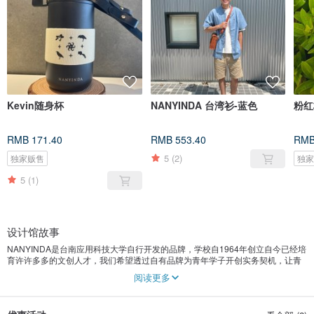
Kevin随身杯
NANYINDA 台湾衫-蓝色
粉红
RMB 171.40
RMB 553.40
RMB
5
(2)
独家贩售
独
5
(1)
设计馆故事
NANYINDA是台南应用科技大学自行开发的品牌，学校自1964年创立自今已经培
育许许多多的文创人才，我们希望透过自有品牌为青年学子开创实务契机，让青
年设计师在初入社会时有机会营销自己，透过厂商媒合、商品合作开发、艺术品
阅读更多
经营、社会设计个案的参与等方式，开创青年设计师或艺术家参与社会实务的经
验，其经营方式具有社会企业的特质，品牌展售实体卖店也会不定期举办各式艺
文活动，例如 : 艺术角落分享计划、艺术设计策展、工艺职人课程、设计或艺术