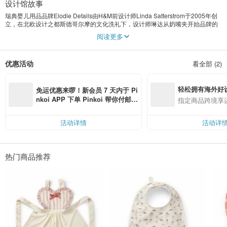
设计馆故事
瑞典婴儿用品品牌Elodie Details由H&M前设计师Linda Satterstrom于2005年创
立，在北欧设计之都斯德哥尔摩的文化洗礼下，设计师琳达从奶嘴夹开始品牌的
创立，“不该只有单调的实用机能，更应该是小宝贝身上的时尚配件，进而展现爸
阅读更多
妈和小宝贝的生活品味与乐趣。”在Elodie Details超过300种品项的婴幼儿商品
中，可看到各种不同的设计系列，经典的小王子与小公主，永不退流行的点点
风，极简的菱格，极富几何图腾的民俗风格，时尚/典雅/极简/酷炫各式风格兼
优惠活动
看全部 (2)
具。
以“big differences for small people”品牌理念，坚持为小宝贝创造大不同的婴幼
轻松拥有海外好
儿用品，不仅实用，更结合时尚美学与生活品味，创造美丽又有趣的时尚配件，
免运优惠来啰！新会员 7 天内于 Pi
让小宝贝借由穿搭展现独特个性与生活品味。更是受到瑞典皇室的喜爱，成为皇
nkoi APP 下单 Pinkoi 帮你付邮
指定商品跨境享
室新生儿的御用品牌。
费，满 RMB 250 最高可折邮费 R
MB 40
活动详情
活动详
热门商品推荐