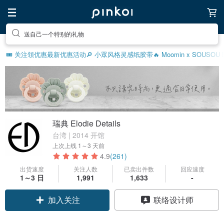
送自己一个特别的礼物
🎟️ 关注領优惠
最新优惠活动
🔎 小眾风格灵感
纸胶带
🔥 Moomin x SOUSO
瑞典 Elodie Details
台湾 | 2014 开馆
上次上线
1～3 天前
4.9
(261)
出货速度
关注人数
已卖出件数
回应速度
1～3 日
1,991
1,633
-
加入关注
联络设计师