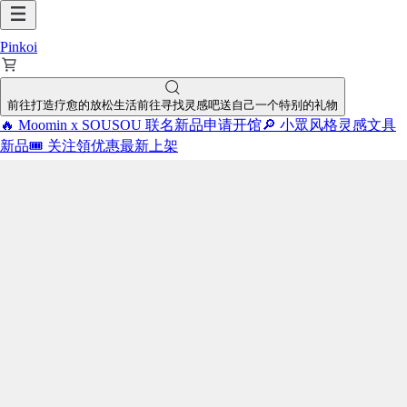
Pinkoi
前往打造疗愈的放松生活
前往寻找灵感吧
送自己一个特别的礼物
🔥 Moomin x SOUSOU 联名新品
申请开馆
🔎 小眾风格灵感
文具
新品
🎟️ 关注領优惠
最新上架