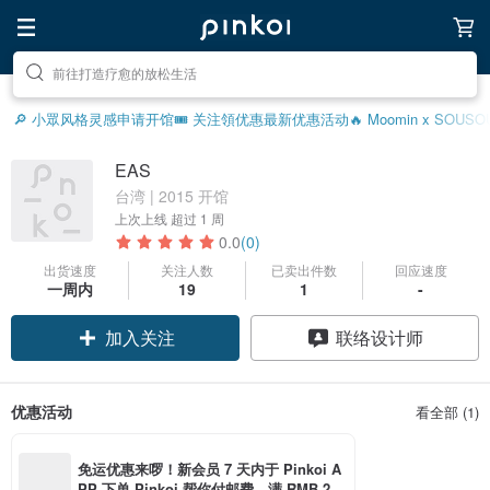
前往打造疗愈的放松生活
前往寻找灵感吧
🔎 小眾风格灵感
申请开馆
🎟️ 关注領优惠
最新优惠活动
🔥 Moomin x SOU
EAS
台湾 | 2015 开馆
上次上线
超过 1 周
0.0
(0)
出货速度
关注人数
已卖出件数
回应速度
一周内
19
1
-
加入关注
联络设计师
优惠活动
看全部 (1)
免运优惠来啰！新会员 7 天内于 Pinkoi A
PP 下单 Pinkoi 帮你付邮费，满 RMB 25