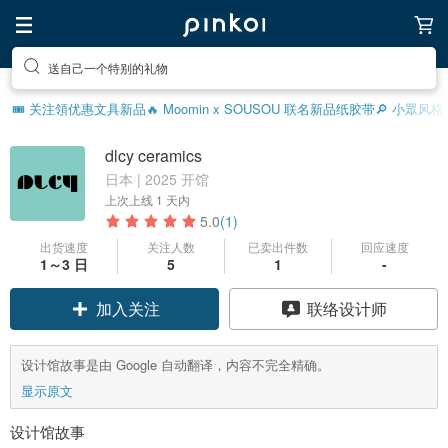
送自己一个特别的礼物
🎟️ 关注領优惠
文具新品
🔥 Moomin x SOUSOU 联名新品
纸胶带
🔎 小眾风
dlcy ceramics
日本 | 2025 开馆
上次上线
1 天内
5.0
(1)
出货速度
关注人数
已卖出件数
回应速度
领优惠券
1～3 日
5
1
-
加入关注
联络设计师
设计馆故事是由 Google 自动翻译，内容不完全精确。
显示原文
设计馆故事