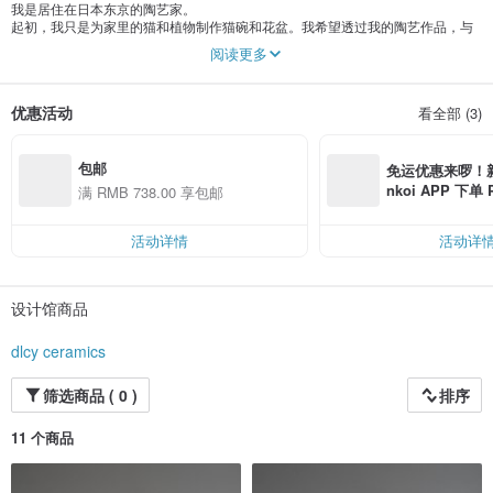
我是居住在日本东京的陶艺家。
起初，我只是为家里的猫和植物制作猫碗和花盆。我希望透过我的陶艺作品，与
您分享与宠物或珍贵物品共度的美好时光。
阅读更多
用心制作
优惠活动
看全部 (3)
包邮
免运优惠来啰！新会
nkoi APP 下单
满 RMB 738.00 享包邮
费，满 RMB 25
MB 40
活动详情
活动详
设计馆商品
dlcy ceramics
筛选商品 ( 0 )
排序
11 个商品