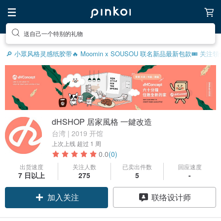
送自己一个特别的礼物
🔎 小眾风格灵感
纸胶带
🔥 Moomin x SOUSOU 联名新品
最新包款
🎟️ 关注
dHSHOP 居家風格 一鍵改造
台湾 | 2019 开馆
上次上线
超过 1 周
0.0
(0)
出货速度
关注人数
已卖出件数
回应速度
7 日以上
275
5
-
加入关注
联络设计师