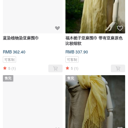
蓝染植物染亚麻围巾
福木栀子亚麻围巾 带有亚麻原色
比较细软
RMB 362.40
RMB 337.90
可客制
可客制
5
(1)
5
(1)
售完
售完