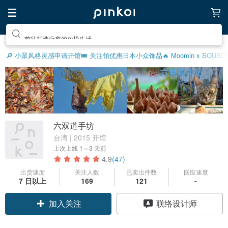
前往打造疗愈的放松生活
🔎 小眾风格灵感
申请开馆
🎟️ 关注領优惠
日本小众饰品
🔥 Moomin x SOU
六双道手坊
台湾 | 2015 开馆
上次上线
1～3 天前
4.9
(47)
出货速度
关注人数
已卖出件数
回应速度
7 日以上
169
121
-
加入关注
联络设计师