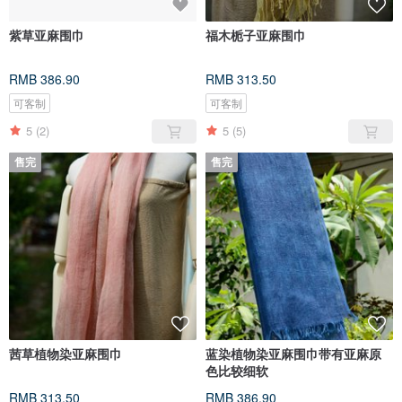
紫草亚麻围巾
福木栀子亚麻围巾
RMB 386.90
RMB 313.50
可客制
可客制
5
(2)
5
(5)
售完
售完
茜草植物染亚麻围巾
蓝染植物染亚麻围巾带有亚麻原
色比较细软
RMB 313.50
RMB 386.90