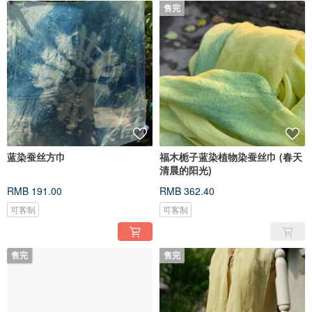
售完
蓝染蚕丝方巾
福木栀子蓝染植物染蚕丝巾 (春天
清晨的阳光)
RMB 191.00
RMB 362.40
可客制
可客制
售完
售完