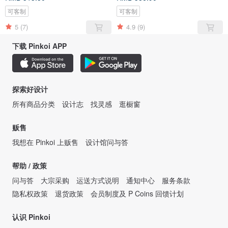
可客制
可客制
5
(7)
4.9
(9)
下载 Pinkoi APP
探索好设计
所有商品分类
设计志
找灵感
逛橱窗
贩售
我想在 Pinkoi 上贩售
设计馆问与答
帮助 / 政策
问与答
大宗采购
运送方式说明
通知中心
服务条款
隐私权政策
退货政策
会员制度及 P Coins 回馈计划
认识 Pinkoi