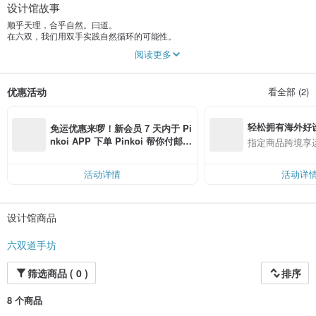
设计馆故事
顺乎天理，合乎自然。曰道。
在六双，我们用双手实践自然循环的可能性。
阅读更多
万物皆有用。
来自农业剩余丢弃物的植物。
来自乡下自种、观察的植物。
优惠活动
看全部 (2)
来自古老智慧药草店的植物。
我们萃取纯露、我们作植物染、我们作手抄纸、我们作造型薰香。成灰后我们作
碱水，我们建蓝、媒染作植物染。
轻松拥有海外好
我们每天观照植物告诉我们的消息。
免运优惠来啰！新会员 7 天内于 Pi
探寻色彩的秘密。
nkoi APP 下单 Pinkoi 帮你付邮
指定商品跨境享
一直丰富生命的可能性。
费，满 RMB 250 最高可折邮费 R
MB 40
活动详情
活动详
设计馆商品
六双道手坊
筛选商品 ( 0 )
排序
8 个商品