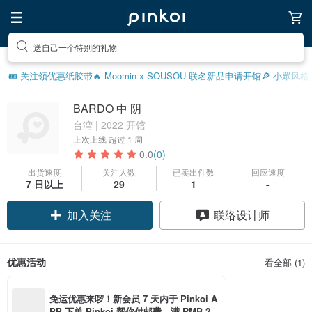
送自己一个特别的礼物
🎟️ 关注領优惠
纸胶带
🔥 Moomin x SOUSOU 联名新品
申请开馆
🔎 小眾风
BARDO 中 阴
台湾 | 2022 开馆
上次上线
超过 1 周
0.0
(0)
出货速度
关注人数
已卖出件数
回应速度
7 日以上
29
1
-
加入关注
联络设计师
优惠活动
看全部 (1)
免运优惠来啰！新会员 7 天内于 Pinkoi A
PP 下单 Pinkoi 帮你付邮费，满 RMB 25