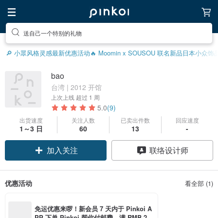
送自己一个特别的礼物
🔎 小眾风格灵感
最新优惠活动
🔥 Moomin x SOUSOU 联名新品
日本小众饰
bao
台湾 | 2012 开馆
上次上线
超过 1 周
5.0
(9)
出货速度
关注人数
已卖出件数
回应速度
1～3 日
60
13
-
加入关注
联络设计师
优惠活动
看全部 (1)
免运优惠来啰！新会员 7 天内于 Pinkoi A
PP 下单 Pinkoi 帮你付邮费，满 RMB 25