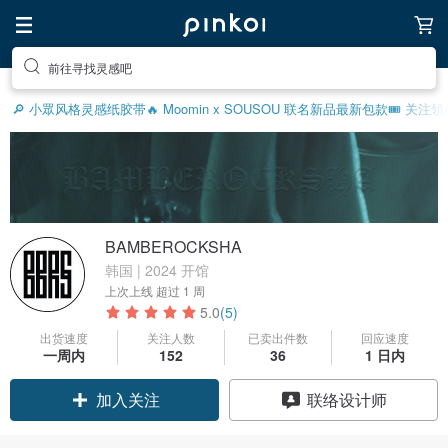
前往寻找灵感吧
🔎 小眾风格灵感
纸胶带
🔥 Moomin x SOUSOU 联名新品
最新包款
🎟️ 关注
BAMBEROCKSHA
韩国 | 2024 开馆
上次上线
超过 1 周
5.0
(5)
出货速度
关注人数
已卖出件数
回应速度
一周内
152
36
1 日内
领优惠券
联络设计师
加入关注