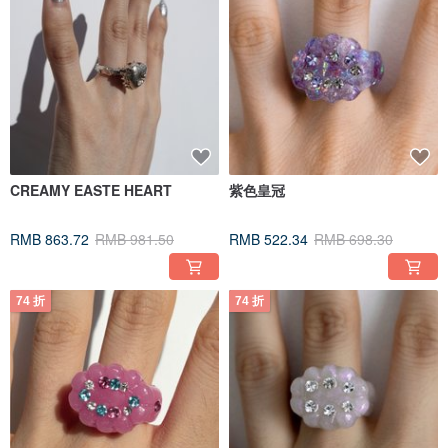
CREAMY EASTE HEART
紫色皇冠
RMB 863.72
RMB 981.50
RMB 522.34
RMB 698.30
74 折
74 折