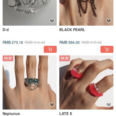
D-d
BLACK PEARL
RMB 273.16
RMB 310.40
RMB 594.00
RMB 675.00
88 折
88 折
Neptunus
LATE X