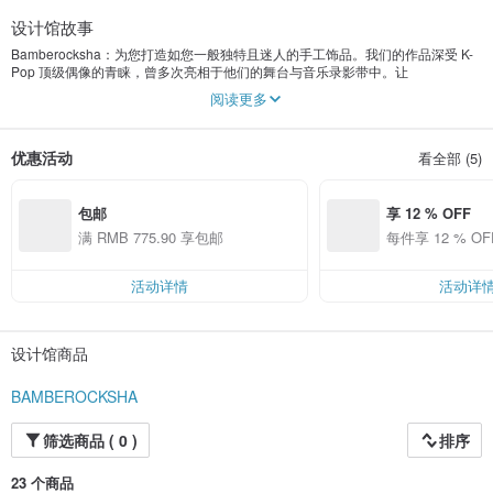
设计馆故事
Bamberocksha：为您打造如您一般独特且迷人的手工饰品。我们的作品深受 K-
Pop 顶级偶像的青睐，曾多次亮相于他们的舞台与音乐录影带中。让
Bamberocksha 的饰品为您的视觉带来酷炫的感受，同时点燃您心中的热情。戴
阅读更多
上 Bamberocksha 的手工珍品，让自己如明星般闪耀吧！以满满的爱精心制作。
优惠活动
看全部 (5)
包邮
享 12 % OFF
满 RMB 775.90 享包邮
每件享 12 % OF
活动详情
活动详
设计馆商品
BAMBEROCKSHA
筛选商品 ( 0 )
排序
23 个商品