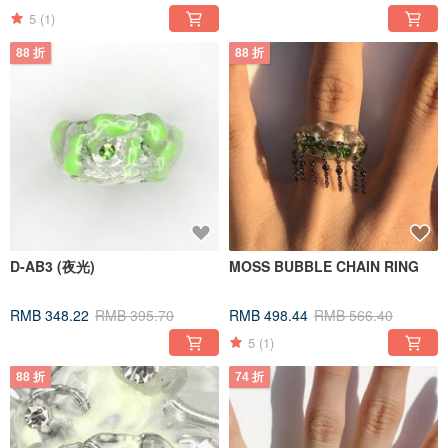
5
(1)
88 折
88 折
D-AB3 (夜光)
MOSS BUBBLE CHAIN RING
RMB 348.22
RMB 395.70
RMB 498.44
RMB 566.40
5
(1)
88 折
74 折