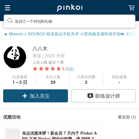
送自己一个特别的礼物
🔥 Moomin x SOUSOU 联名新品
手机壳
🔎 小眾风格灵感
申请开馆
🎟️ 关注
八八木
香港 | 2023 开馆
上次上线
超过 1 周
5.0
(2)
出货速度
关注人数
已卖出件数
回应速度
1～3 日
29
2
-
加入关注
联络设计师
优惠活动
看全部 (1)
免运优惠来啰！新会员 7 天内于 Pinkoi A
PP 下单 Pinkoi 帮你付邮费，满 RMB 25