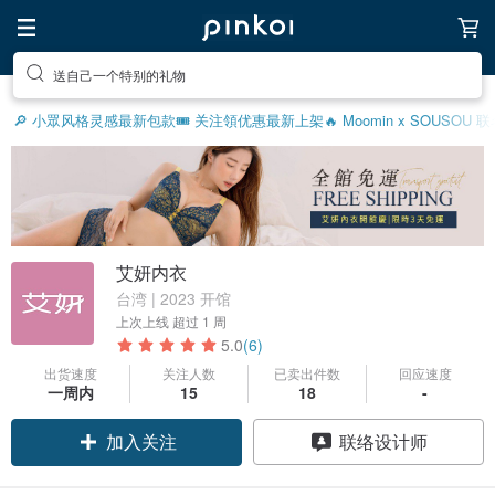
送自己一个特别的礼物
🔎 小眾风格灵感
最新包款
🎟️ 关注領优惠
最新上架
🔥 Moomin x SOUSOU
艾妍内衣
台湾 | 2023 开馆
上次上线
超过 1 周
5.0
(6)
出货速度
关注人数
已卖出件数
回应速度
一周内
15
18
-
加入关注
联络设计师