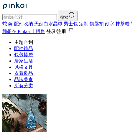
搜索
蛇
鐘
配件收纳
天然白水晶球
男士包
定制 钥匙扣 刻字
抹茶粉
我想在 Pinkoi 上贩售
登录/注册
主题企划
配件饰品
包包提袋
居家生活
风格文具
衣着良品
品味美食
所有分类