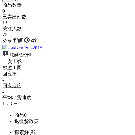
商品数量
0
已卖出件数
13
关注人数
76
分享
awakenferns2015
联络设计师
上次上线
超过 1 周
回应率
-
回应速度
-
平均出货速度
1～3 日
商品
0
退换货政策
探索好设计