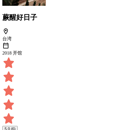
蕨醒好日子
台湾
2018 开馆
5.0
(6)