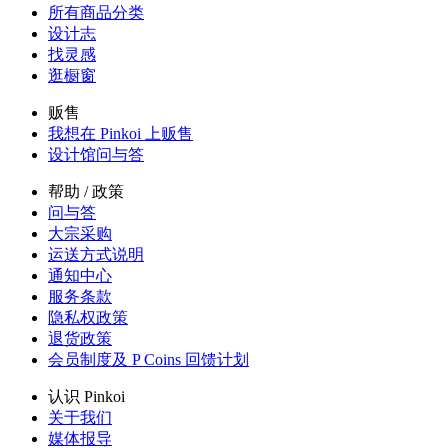
所有商品分类
设计志
找灵感
逛橱窗
贩售
我想在 Pinkoi 上贩售
设计馆问与答
帮助 / 政策
问与答
大宗采购
运送方式说明
通知中心
服务条款
隐私权政策
退货政策
会员制度及 P Coins 回馈计划
认识 Pinkoi
关于我们
媒体报导