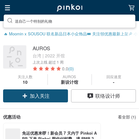
送自己一个特别的礼物
🔥 Moomin x SOUSOU 联名新品
日本小众饰品
🎟️ 关注領优惠
最新上架
🔎 
AUROS
台湾 | 2022 开馆
上次上线
超过 1 周
0.0
(0)
关注人数
AUROS
回应速度
10
新设计馆
-
加入关注
联络设计师
优惠活动
看全部 (1)
免运优惠来啰！新会员 7 天内于 Pinkoi A
PP 下单 Pinkoi 帮你付邮费，满 RMB 25