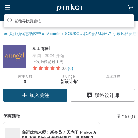
前往寻找灵感吧
🎟️ 关注領优惠
纸胶带
🔥 Moomin x SOUSOU 联名新品
耳环
🔎 小眾风格灵感
a.u.ngel
泰国 | 2024 开馆
上次上线
超过 1 周
0.0
(0)
关注人数
a.u.ngel
回应速度
0
新设计馆
-
加入关注
联络设计师
优惠活动
看全部 (1)
免运优惠来啰！新会员 7 天内于 Pinkoi A
PP 下单 Pinkoi 帮你付邮费，满 RMB 25