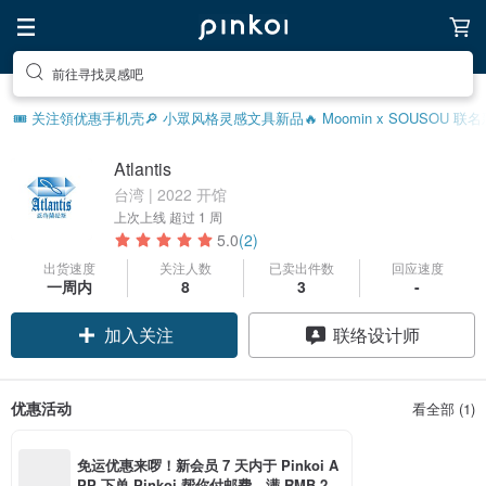
前往寻找灵感吧
🎟️ 关注領优惠
手机壳
🔎 小眾风格灵感
文具新品
🔥 Moomin x SOUSOU 联
Atlantis
台湾 | 2022 开馆
上次上线
超过 1 周
5.0
(2)
出货速度
关注人数
已卖出件数
回应速度
一周内
8
3
-
加入关注
联络设计师
优惠活动
看全部 (1)
免运优惠来啰！新会员 7 天内于 Pinkoi A
PP 下单 Pinkoi 帮你付邮费，满 RMB 25