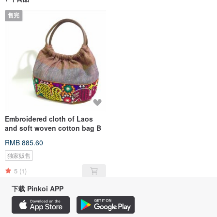
售完
Embroidered cloth of Laos
and soft woven cotton bag B
RMB 885.60
独家贩售
5
(1)
下载 Pinkoi APP