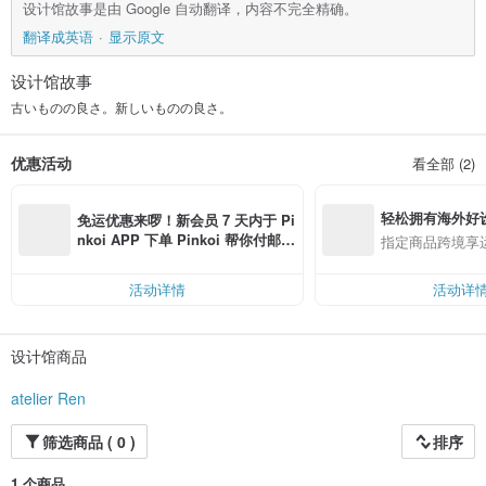
设计馆故事是由 Google 自动翻译，内容不完全精确。
翻译成英语
显示原文
设计馆故事
古いものの良さ。新しいものの良さ。
优惠活动
看全部 (2)
轻松拥有海外好
免运优惠来啰！新会员 7 天内于 Pi
nkoi APP 下单 Pinkoi 帮你付邮
指定商品跨境享
费，满 RMB 250 最高可折邮费 R
MB 40
活动详情
活动详
设计馆商品
atelier Ren
筛选商品 ( 0 )
排序
1 个商品