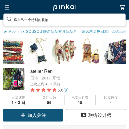
送自己一个特别的礼物
🔥 Moomin x SOUSOU 联名新品
文具新品
🔎 小眾风格灵感
日本小众饰品
🎟
atelier Ren
日本 | 2017 开馆
上次上线
3～7 天前
5.0
(8)
出货速度
关注人数
已卖出件数
回应速度
1～3 日
56
15
-
加入关注
联络设计师