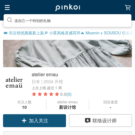
送自己一个特别的礼物
🎟️ 关注領优惠
最新上架
🔎 小眾风格灵感
耳环
🔥 Moomin x SOUSOU 联名
atelier emau
日本 | 2024 开馆
上次上线
超过 1 周
0.0
(0)
关注人数
atelier emau
回应速度
10
新设计馆
-
加入关注
联络设计师