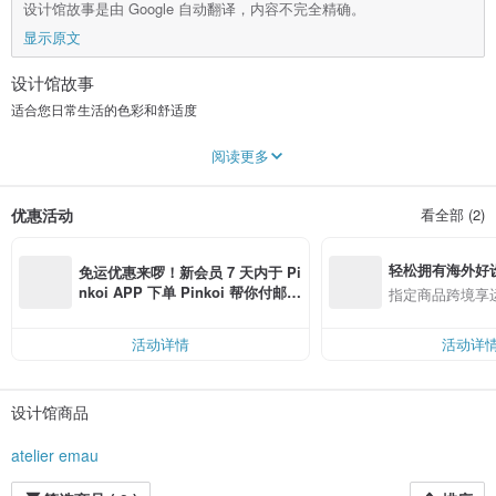
设计馆故事是由 Google 自动翻译，内容不完全精确。
显示原文
设计馆故事
适合您日常生活的色彩和舒适度
Atelier Emau 是一座异国文化交融的城市。
阅读更多
这是在长崎创立的服装和包包品牌。
融合亚洲精华
不分年龄、季节都可以穿着
优惠活动
看全部 (2)
我们制作贴近您日常生活的日常服装。
轻松拥有海外好
免运优惠来啰！新会员 7 天内于 Pi
nkoi APP 下单 Pinkoi 帮你付邮
指定商品跨境享
费，满 RMB 250 最高可折邮费 R
MB 40
活动详情
活动详
设计馆商品
atelier emau