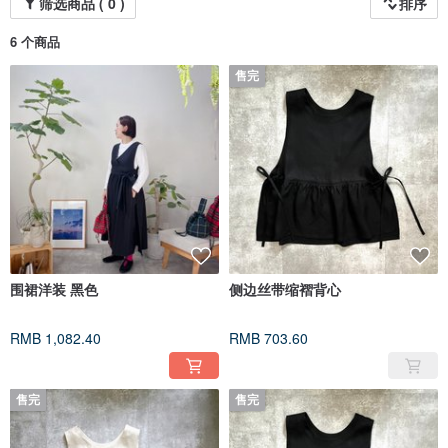
筛选商品 ( 0 )
排序
6 个商品
售完
围裙洋装 黑色
侧边丝带缩褶背心
RMB 1,082.40
RMB 703.60
售完
售完