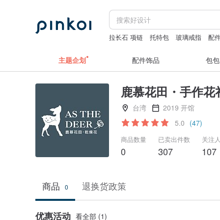
拉长石 项链
托特包
玻璃戒指
配
主题企划
配件饰品
包包
鹿慕花田・手作花
台湾
2019 开馆
5.0
(47)
商品数量
已卖出件数
关注
0
307
107
商品
退换货政策
0
优惠活动
看全部 (1)