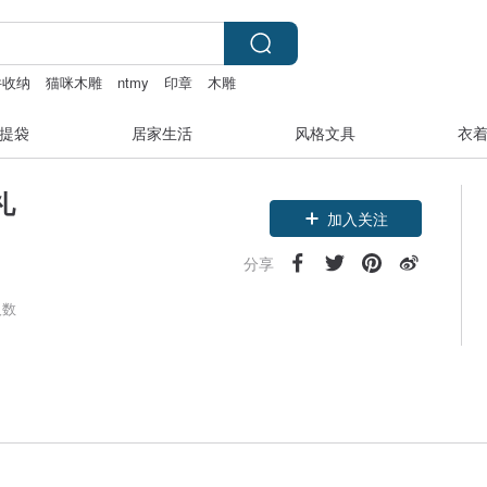
件收纳
猫咪木雕
ntmy
印章
木雕
提袋
居家生活
风格文具
衣
礼
加入关注
分享
人数