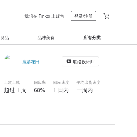
我想在 Pinkoi 上贩售
登录/注册
着良品
品味美食
所有分类
鹿慕花田
联络设计师
上次上线
回应率
回应速度
平均出货速度
超过 1 周
68%
1 日内
一周内