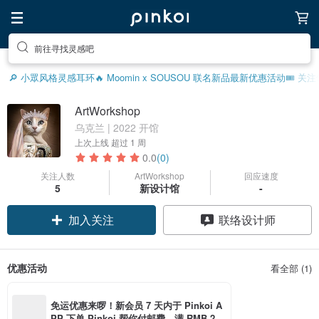
前往寻找灵感吧
🔎 小眾风格灵感
耳环
🔥 Moomin x SOUSOU 联名新品
最新优惠活动
🎟️ 关
ArtWorkshop
乌克兰 | 2022 开馆
上次上线
超过 1 周
0.0
(0)
关注人数
ArtWorkshop
回应速度
5
新设计馆
-
加入关注
联络设计师
优惠活动
看全部 (1)
免运优惠来啰！新会员 7 天内于 Pinkoi A
PP 下单 Pinkoi 帮你付邮费，满 RMB 25