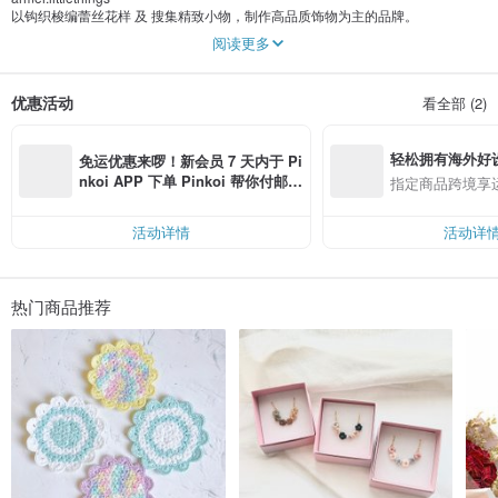
以钩织梭编蕾丝花样 及 搜集精致小物，制作高品质饰物为主的品牌。
阅读更多
坚持手作，制作有温度的作品。
坚持选用优质的材料，让作品的生命力是耐用也耐看。
优惠活动
看全部 (2)
轻松拥有海外好
免运优惠来啰！新会员 7 天内于 Pi
nkoi APP 下单 Pinkoi 帮你付邮
指定商品跨境享
费，满 RMB 250 最高可折邮费 R
MB 40
活动详情
活动详
热门商品推荐