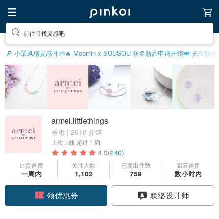
送自己一个特别的礼物
🔎 小眾风格灵感
耳环
🔥 Moomin x SOUSOU 联名新品
申请开馆
🎟️ 关注領优
armei.littlethings
香港 | 2016 开馆
上次上线
超过 1 周
4.9
(246)
出货速度
关注人数
已卖出件数
回应速度
一周内
1,102
759
数小时内
领优惠券
联络设计师
加入关注