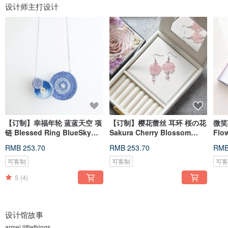
设计师主打设计
【订制】幸福年轮 蓝蓝天空 项
【订制】樱花蕾丝 耳环 桜の花
微笑项
链 Blessed Ring BlueSky
Sakura Cherry Blossom
Flo
Necklace
Earrings
Nec
RMB 253.70
RMB 253.70
RMB
可客制
可客制
可
5
(4)
设计馆故事
armei.littlethings