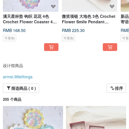
满天星杯垫 钩织 花花 4色
微笑项链 大地色 3色 Crochet
新品万
Crochet Flower Coaster 4
Flower Smile Pendant
寄语
colorways
Necklace
Alp
RMB 168.50
RMB 225.30
RMB
可客制
可客制
可
设计馆商品
armei.littlethings
筛选商品 ( 0 )
排序
205 个商品