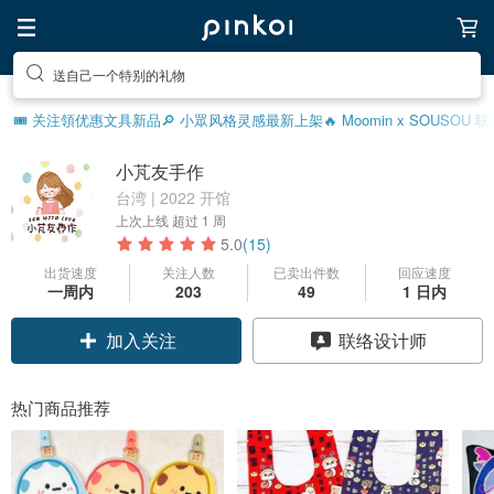
送自己一个特别的礼物
🎟️ 关注領优惠
文具新品
🔎 小眾风格灵感
最新上架
🔥 Moomin x SOUSOU
小芃友手作
台湾 | 2022 开馆
上次上线
超过 1 周
5.0
(15)
出货速度
关注人数
已卖出件数
回应速度
一周内
203
49
1 日内
领优惠券
联络设计师
加入关注
热门商品推荐