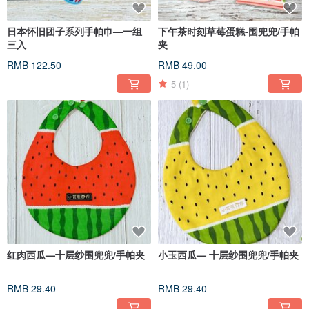
日本怀旧团子系列手帕巾—一组
下午茶时刻草莓蛋糕-围兜兜/手帕
三入
夹
RMB 122.50
RMB 49.00
5
(1)
红肉西瓜—十层纱围兜兜/手帕夹
小玉西瓜— 十层纱围兜兜/手帕夹
RMB 29.40
RMB 29.40