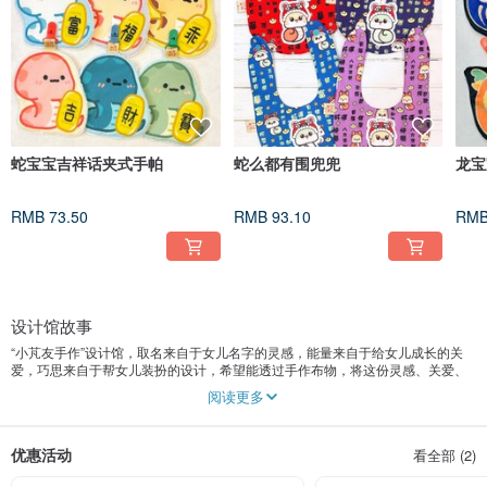
蛇宝宝吉祥话夹式手帕
蛇么都有围兜兜
龙宝
RMB 73.50
RMB 93.10
RMB
设计馆故事
“小芃友手作”设计馆，取名来自于女儿名字的灵感，能量来自于给女儿成长的关
爱，巧思来自于帮女儿装扮的设计，希望能透过手作布物，将这份灵感、关爱、
设计传递出去!
阅读更多
“小芃友”音同小朋友，馆内的商品众多，有设计款围兜、帽子、奶嘴链保护套、豆
豆安抚巾、包包、手帕、生活用品，能陪伴小朋友长大！本设计馆的布物皆使用
使用台湾/美国/韩国/日本制的优质布品制作，可安心使用
优惠活动
看全部 (2)