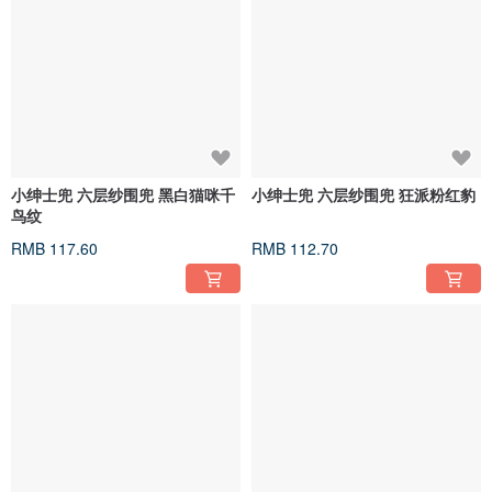
小绅士兜 六层纱围兜 黑白猫咪千
小绅士兜 六层纱围兜 狂派粉红豹
鸟纹
RMB 117.60
RMB 112.70