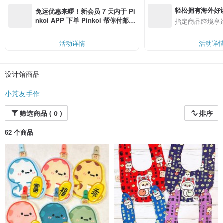
轻松拥有海外好
免运优惠来啰！新会员 7 天内于 Pi
nkoi APP 下单 Pinkoi 帮你付邮
指定商品跨境享
费，满 RMB 250 最高可折邮费 R
MB 40
活动详情
活动详
设计馆商品
小芃友手作
筛选商品 ( 0 )
排序
62 个商品