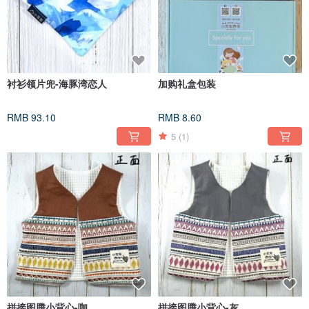
衬衫领片兜-海豚湾恋人
加购礼盒包装
RMB 93.10
RMB 8.60
5
(1)
拼接图腾小背心-咖
拼接图腾小背心-灰