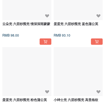
云朵兜 六层纱围兜 情深深雨蒙蒙
蛋蛋兜 六层纱围兜 蓝色蒲公英
RMB 98.00
RMB 93.10
蛋蛋兜 六层纱围兜 粉色蒲公英
小绅士兜 六层纱围兜 高贵格纹