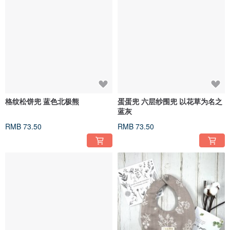
格纹松饼兜 蓝色北极熊
蛋蛋兜 六层纱围兜 以花草为名之
蓝灰
RMB 73.50
RMB 73.50