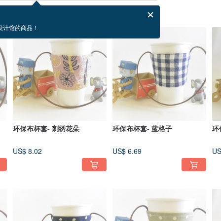
设计馆的商品！
环保布杯套- 刺绣花朵
环保布杯套- 蓝格子
环
US$ 8.02
US$ 6.69
US