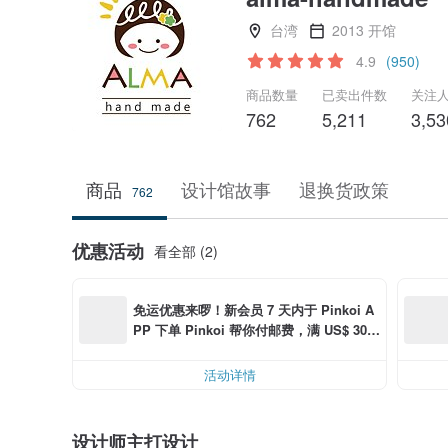
台湾
2013 开馆
4.9
(950)
商品数量
已卖出件数
关注
762
5,211
3,53
商品
设计馆故事
退换货政策
762
优惠活动
看全部 (2)
免运优惠来啰！新会员 7 天内于 Pinkoi A
PP 下单 Pinkoi 帮你付邮费，满 US$ 30.0
0 最高可折邮费 US$ 6.00
活动详情
设计师主打设计