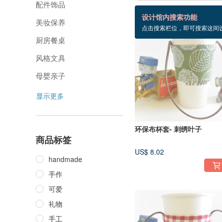
配件饰品
762 个商品
设计馆内搜索功能
美妆保养
点击搜索栏位，即可搜索这间
厨房餐桌
风格文具
母婴亲子
显示更多
环保布杯套- 刺绣叶子
商品标签
US$ 8.02
handmade
手作
可爱
礼物
手工