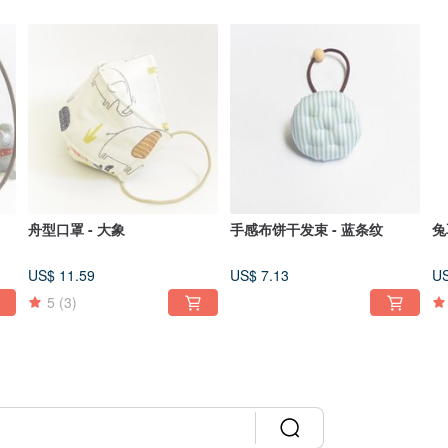
舟型口罩 - 大象
手感布饼干发束 - 蓝条纹
兔
US$ 11.59
US$ 7.13
US
5
(3)