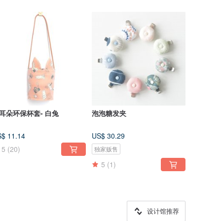
耳朵环保杯套- 白兔
泡泡糖发夹
$ 11.14
US$ 30.29
5
(20)
独家贩售
5
(1)
设计馆推荐