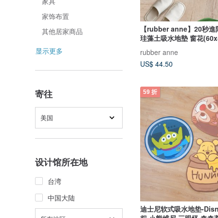
家具
家饰布置
【rubber anne】20秒
其他居家商品
珪藻土吸水地墊 窗花(60x4
显示更多
rubber anne
US$ 44.50
寄往
59 折
美国
设计馆所在地
台湾
中国大陆
迪士尼软式吸水地垫-Disn
权 小熊维尼 三眼怪 奇奇