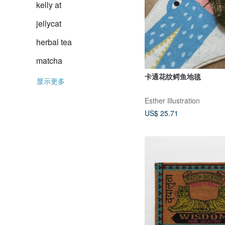
kelly at
jellycat
herbal tea
matcha
卡通花纹鳄鱼地毯
显示更多
Esther Illustration
US$ 25.71