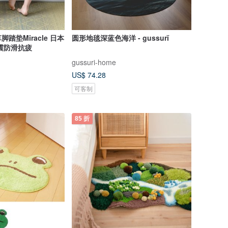
踏垫Miracle 日本
圆形地毯深蓝色海洋 - gussurï
震防滑抗疲
gussuri-home
US$ 74.28
可客制
85 折