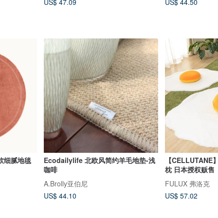
US$ 47.09
US$ 44.50
软细腻地毯
Ecodailylife 北欧风简约羊毛地垫-浅
【CELLUTAN
咖啡
枕 日本授权贩售
A.Brolly亚伯尼
FULUX 弗洛克
US$ 44.10
US$ 57.02