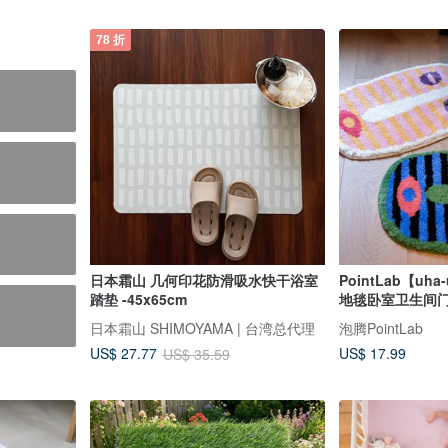
78 折
日本霜山 几何印花防滑吸水快干浴室
PointLab【u
踏垫 -45x65cm
地毯卧室卫生间
日本霜山 SHIMOYAMA | 台湾总代理
泡腾PointLab
US$ 17.99
US$ 27.77
US$ 35.59