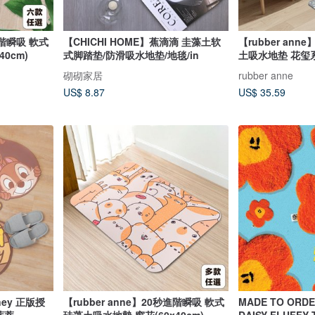
進階瞬吸 軟式
【CHICHI HOME】蕉滴滴 圭藻土软
【rubber an
0cm)
式脚踏垫/防滑吸水地垫/地毯/in
土吸水地垫 花玺系列
砌砌家居
rubber anne
US$ 8.87
US$ 35.59
ey 正版授
【rubber anne】20秒進階瞬吸 軟式
MADE TO ORDE
蒂蒂
珪藻土吸水地墊 窗花(60x40cm)
DAISY FLUFFY