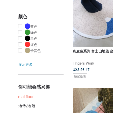
颜色
蓝色
绿色
黑色
红色
卡其色
燕麦色系列 富士山地毯 
Fingers Work
显示更多
US$ 56.47
独家贩售
你可能会感兴趣
mat floor
地垫/地毯