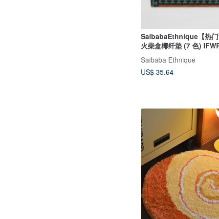
SaibabaEthnique【
火柴盒椰纤垫 (7 色) IFWP
Saibaba Ethnique
US$ 35.64