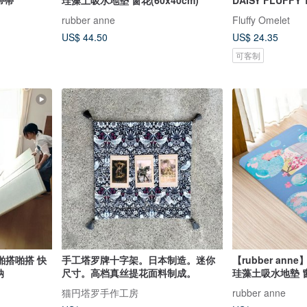
rubber anne
Fluffy Omelet
US$ 44.50
US$ 24.35
可客制
啪搭啪搭 快
手工塔罗牌十字架。日本制造。迷你
【rubber an
纳
尺寸。高档真丝提花面料制成。
珪藻土吸水地墊 窗花
猫円塔罗手作工房
rubber anne