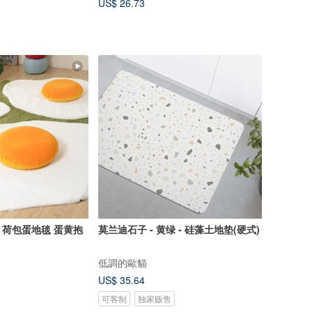
US$ 26.73
E】荷包蛋地毯 蛋黄抱
莫兰迪石子 - 黄绿 - 硅藻土地垫(硬式)
低調的歐貓
US$ 35.64
可客制
独家贩售