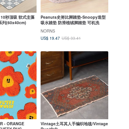
ne】10秒顶吸 软式圭藻
Peanuts史努比脚踏垫-Snoopy造型
(60x40cm)
吸水踏垫 防滑植绒脚踏垫 可机洗
NORNS
US$ 19.47
US$ 33.41
R - ORANGE
Vintage土耳其人手编织地毯/Vintage
 TUFTY RUG
Rug/中古