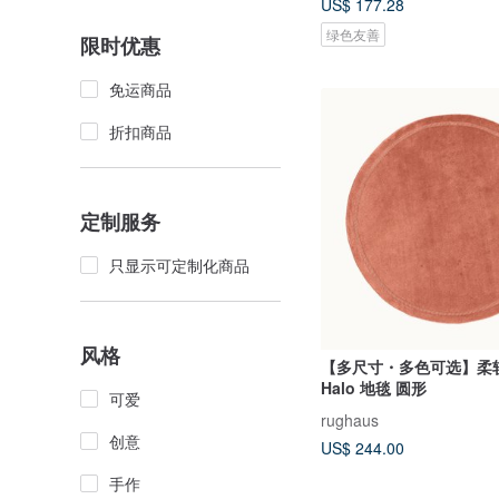
US$ 177.28
绿色友善
限时优惠
免运商品
折扣商品
定制服务
只显示可定制化商品
风格
【多尺寸・多色可选】柔
Halo 地毯 圆形
可爱
rughaus
创意
US$ 244.00
手作