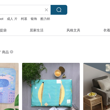
oot
成人 片
柯基
银饰
酷力杯
提袋
居家生活
风格文具
衣
” 商品