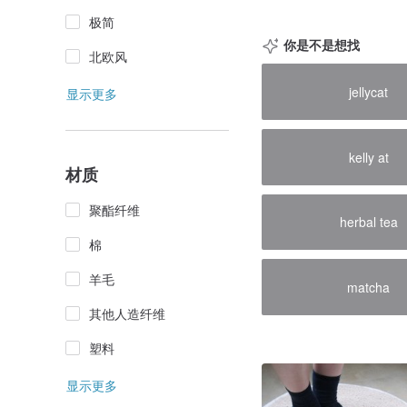
极简
你是不是想找
北欧风
jellycat
显示更多
kelly at
材质
聚酯纤维
herbal tea
棉
羊毛
matcha
其他人造纤维
塑料
显示更多