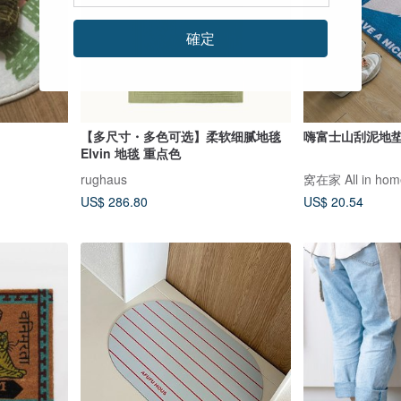
確定
【多尺寸・多色可选】柔软细腻地毯
嗨富士山刮泥地
Elvin 地毯 重点色
rughaus
窝在家 All in hom
US$ 286.80
US$ 20.54