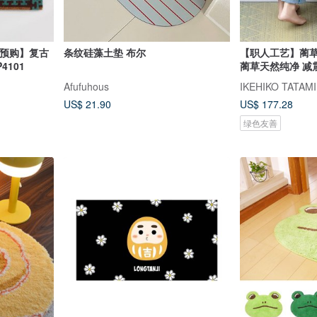
热门预购】复古
条纹硅藻土垫 布尔
【职人工艺】蔺草脚
4101
蔺草天然纯净 减
Afufuhous
IKEHIKO TATAMI
US$ 21.90
US$ 177.28
绿色友善