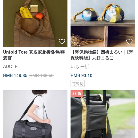
Unfold Tote 真皮尼龙折叠包/燕
【环保购物袋】圆祈まるい |【环
麦杏
保饮料袋】丸仔まるこ
ADOLE
いち 一祈
RMB 149.85
RMB 166.50
RMB 93.10
可客制
88 折