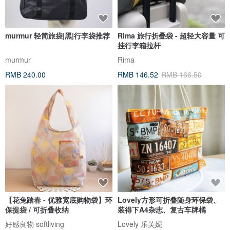
murmur 轻简旅袋|黑|行李袋推荐
Rima 旅行折叠袋 - 超轻大容量 可
挂行李箱拉杆
murmur
Rima
RMB 240.00
RMB 146.52
RMB 166.50
【花兔踏春 - 优雅宽底购物袋】环
Lovely方形可折叠随身环保袋、
保提袋 / 可折叠收纳
装得下A4杂志、复古车牌橘
好感良物 softliving
Lovely 乐芙妮