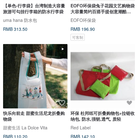
【单色-行李袋】台湾制造大容量
EOFO环保袋兔子花园文艺购物袋
旅游可勾挂行李箱的防水行李袋
大容量简约百搭手提创意潮酷通
勤包
uma hana 防水包
EOFO环保袋
RMB 313.50
RMB 196.90
可客制
快乐向前走 甜蜜生活尼龙折叠购
环保 杜邦纸可折叠购物包+拉链收
物袋
纳包, 防水,强韧,透气, 质轻
甜蜜生活 La Dolce Vita
Red Label
RMB 110.20
RMB 142.10