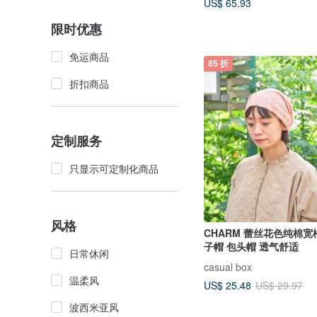
US$ 65.93
限时优惠
免运商品
85 折
折扣商品
定制服务
只显示可定制化商品
风格
CHARM 蕾丝花色纯棉宽
子帽 包头帽 透气舒适
日常休闲
casual box
温柔风
US$ 25.48
US$ 29.97
波西米亚风