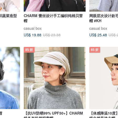
编织蔬菜造型
CHARM 蕾丝设计手工编织纯棉贝雷
网眼层次设计款毛
帽
帽 #KH
casual box
casual box
US$ 19.88
US$ 25.48
US$ 23.38
US$ 
85 折
85 折
帽
【抗UV防晒99% UPF50+】CHARM
【体感降温10度】
线条有机棉报童帽
线自然风渔夫帽