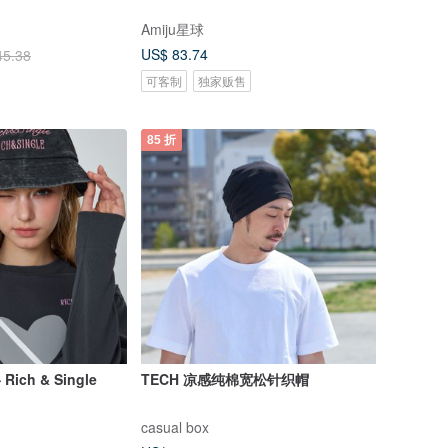
Amiju星球
US$ 83.74
45.38
可客制
独家贩售
85 折
ch & Single
TECH 凉感纯棉宽松针织帽
casual box