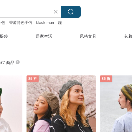
士包
香港特色手信
black man
鐘
提袋
居家生活
风格文具
衣
at
” 商品
85 折
85 折