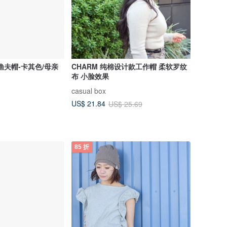
渔夫帽-卡其色/母亲
CHARM 纯棉设计款工作帽 柔软罗纹
布 小脸效果
casual box
US$ 21.84
US$ 25.69
85 折