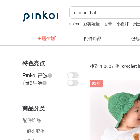
spica
豆荚娃娃
香膏
小夜灯
男
主题企划
配件饰品
包包
特色亮点
找到 1,000+ 件 “
crochet h
Pinkoi 严选
永续生活
85 折
商品分类
配件饰品
服饰配件