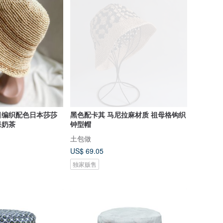
日编织配色日本莎莎
黑色配卡其 马尼拉麻材质 祖母格钩织
果奶茶
钟型帽
土包做
US$ 69.05
独家贩售