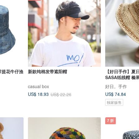
- 竹节提花牛仔渔
新款纯棉发带遮阳帽
【好日手作】夏
SASA纸线帽 榛
casual box
好日。手作
US$ 74.84
US$ 18.93
US$ 22.26
独家贩售
7 折