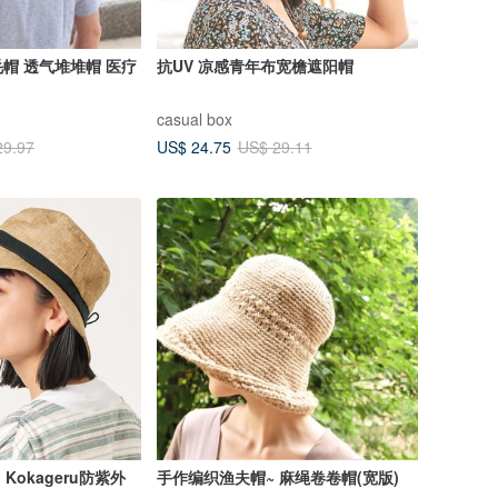
帽 透气堆堆帽 医疗
抗UV 凉感青年布宽檐遮阳帽
casual box
US$ 24.75
29.97
US$ 29.11
Kokageru防紫外
手作编织渔夫帽~ 麻绳卷卷帽(宽版)