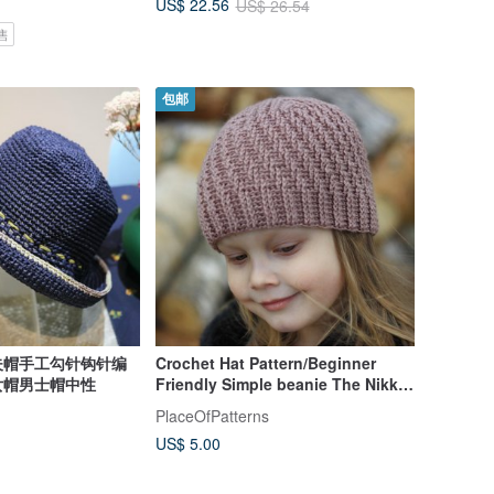
US$ 22.56
US$ 26.54
售
包邮
夫帽手工勾针钩针编
Crochet Hat Pattern/Beginner
女帽男士帽中性
Friendly Simple beanie The Nikki
striped hat
PlaceOfPatterns
US$ 5.00