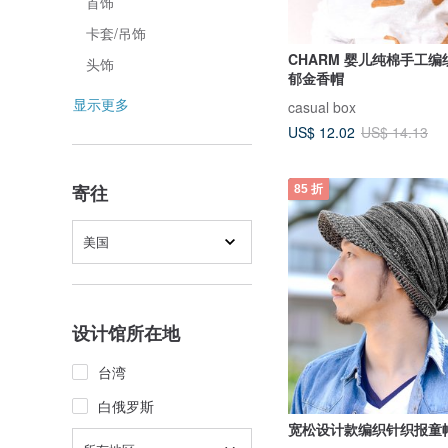
首饰
卡套/吊饰
CHARM 婴儿纯棉手工
头饰
郁金香帽
显示更多
casual box
US$ 12.02
US$ 14.13
寄往
85 折
美国
设计馆所在地
台湾
白俄罗斯
宽松设计款编织针织报童