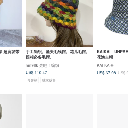
罩 超宽发带
手工钩织。渔夫毛线帽。花儿毛帽。
KAIKAI - UNPR
照相必备毛帽。
花渔夫帽
hm98k 走吧！编织
KAI KAI®
US$ 110.47
US$ 67.98
US$ 
可客制
独家贩售