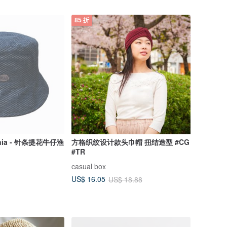
85 折
omnia - 针条提花牛仔渔
方格织纹设计款头巾帽 扭结造型 #CG
#TR
casual box
US$ 16.05
US$ 18.88