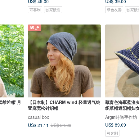
US$ 49.00
US$ 39.00
可客制
独家贩售
绿色友善
独家贩
85 折
松堆堆帽 月
【日本制】CHARM wind 轻量透气纯
藏青色海军蓝渔
亚麻宽松针织帽
织草帽遮阳帽妇
casual box
Argin時尚手作坊
US$ 89.09
US$ 21.11
US$ 24.83
可客制