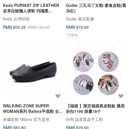
Keds PURSUIT ZIP LEATHER
Gullar 三孔马丁女鞋-素食皮鞋(葛
皮革拉链懒人便鞋 玛瑙黑
乐红)
WH68720
Keds 台湾经销
Gullar 葛乐鞋履
RMB 605.28
RMB 756.60
RMB 974.60
可客制
WALKING ZONE SUPER
【福袋 】限定福袋真皮鞋款 最高
WOMAN系列 Ballets平底鞋 女
折扣1190 限量18个
鞋-格黑
米蘭皮鞋 Milano 官方直营
SnN 温度真皮手工鞋
RMB 583.80
RMB 829.60