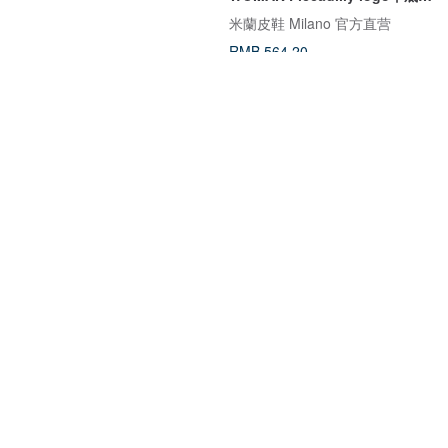
闲鞋 女鞋-焦糖
米蘭皮鞋 Milano 官方直营
RMB 564.20
【热门预购】华丽异国钻饰平底
Gullar 三孔马丁女鞋-素食皮鞋(酒
鞋 便鞋 (4色) CKOP4102
红色)
Saibaba Ethnique
Gullar 葛乐鞋履
RMB 362.40
RMB 974.60
可客制
8 折
85 折