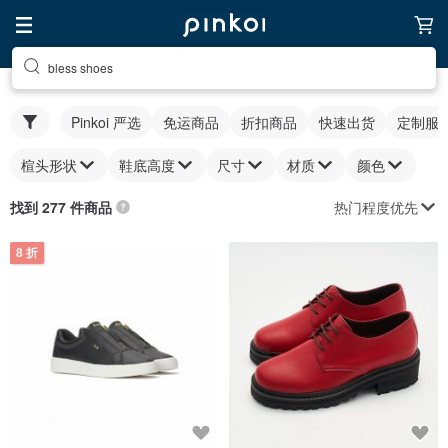
bless shoes
Pinkoi 严选
免运商品
折扣商品
快速出货
定制服
楦头形状
鞋底高度
尺寸
材质
颜色
热门程度优先
找到 277 件商品
8 折