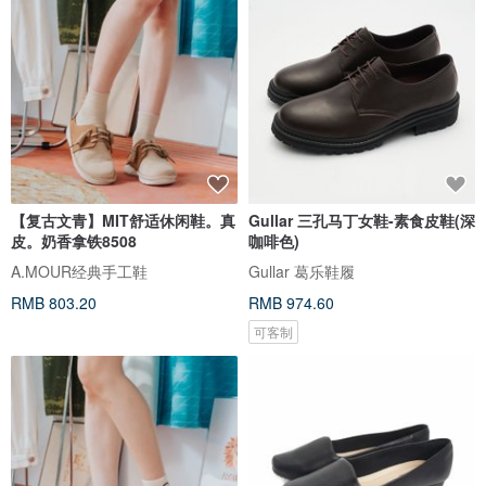
【复古文青】MIT舒适休闲鞋。真
Gullar 三孔马丁女鞋-素食皮鞋(深
皮。奶香拿铁8508
咖啡色)
A.MOUR经典手工鞋
Gullar 葛乐鞋履
RMB 803.20
RMB 974.60
可客制