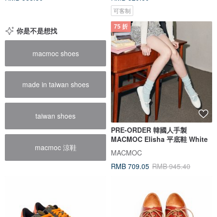
可客制
75 折
你是不是想找
macmoc shoes
made in taiwan shoes
taiwan shoes
PRE-ORDER 韓國人手製
MACMOC Elisha 平底鞋 White
macmoc 涼鞋
MACMOC
RMB 709.05
RMB 945.40