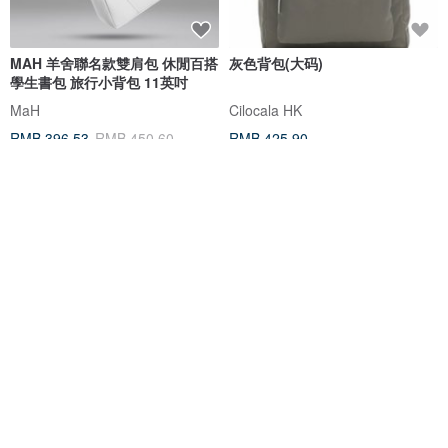
MAH 羊舍聯名款雙肩包 休閒百搭
灰色背包(大码)
學生書包 旅行小背包 11英吋
MaH
Cilocala HK
RMB 396.53
RMB 450.60
RMB 425.90
包邮
sobag休闲街头潮流尼龙布背包
深紫色背包(大码)
男日系中性大容量防泼水学生双
肩包
SoBag自制男包
Cilocala HK