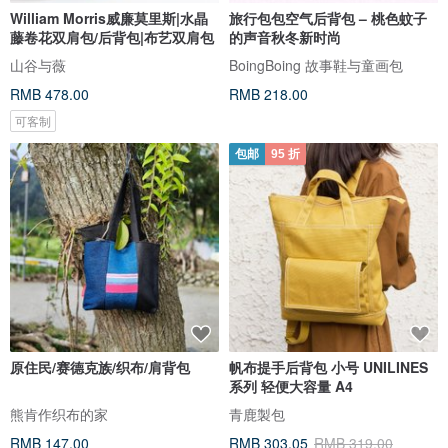
William Morris威廉莫里斯|水晶
旅行包包空气后背包 – 桃色蚊子
藤卷花双肩包/后背包|布艺双肩包
的声音秋冬新时尚
山谷与薇
BoingBoing 故事鞋与童画包
RMB 478.00
RMB 218.00
可客制
包邮
95 折
原住民/赛德克族/织布/肩背包
帆布提手后背包 小号 UNILINES
系列 轻便大容量 A4
熊肯作织布的家
青鹿製包
RMB 147.00
RMB 303.05
RMB 319.00