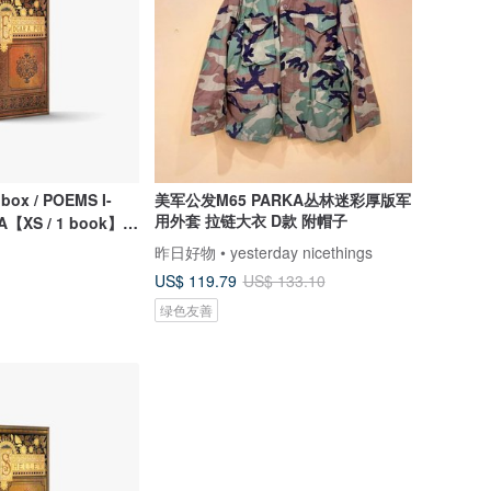
 box / POEMS I-
美军公发M65 PARKA丛林迷彩厚版军
用外套 拉链大衣 D款 附帽子
A【XS / 1 book】|
PDF template
昨日好物 • yesterday nicethings
US$ 119.79
US$ 133.10
绿色友善