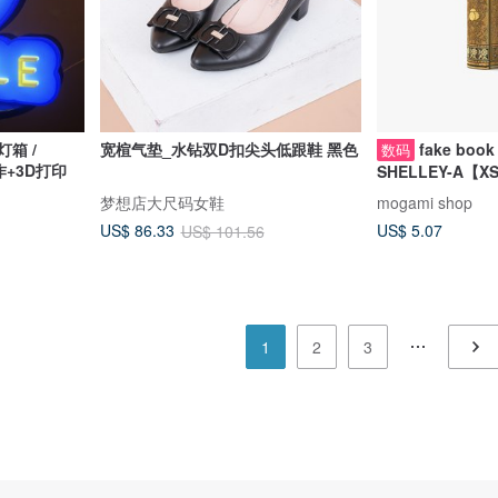
灯箱 /
宽楦气垫_水钻双D扣尖头低跟鞋 黑色
fake book 
数码
作+3D打印
SHELLEY-A【XS 
papercraft, PDF
梦想店大尺码女鞋
mogami shop
US$ 5.07
US$ 86.33
US$ 101.56
1
2
3