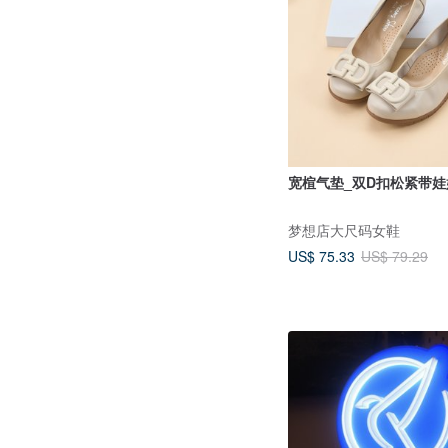
宽楦气垫_双D扣松紧带娃
梦想店大尺码女鞋
US$ 75.33
US$ 79.29