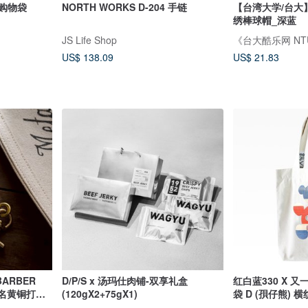
- 中型棉质购物袋
NORTH WORKS D-204 手链
【台湾大学/台大
绣棒球帽_深蓝
JS Life Shop
US$ 138.09
US$ 21.83
BARBER
D/P/S x 汤玛仕肉铺-双享礼盒
红白蓝330 X 又
方联名黄铜打火
(120gX2+75gX1)
袋 D (孭仔熊) 横