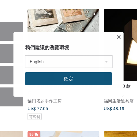
我們建議的瀏覽環境
確定
海外进口立体金花布料 手工塔罗牌桌
桐木灯罩 D 款
布
t
猫円塔罗手作工房
福冈生活道具店
US$ 77.05
US$ 48.16
可客制
95 折