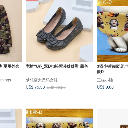
克 军用外套
宽楦气垫_双D扣松紧带娃娃鞋 黑色
3猫小铺独家设计
款D
things
梦想店大尺码女鞋
三猫小铺
US$ 9.80
US$ 75.33
US$ 79.29