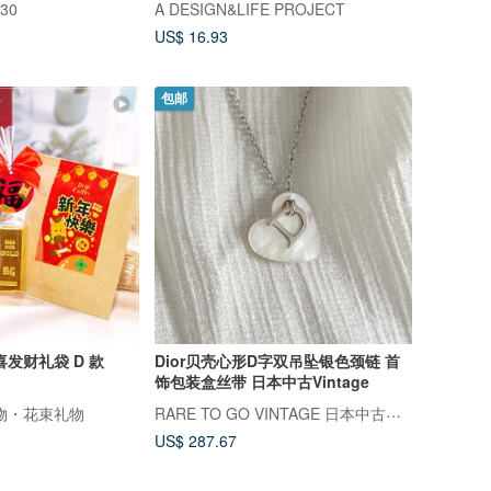
330
A DESIGN&LIFE PROJECT
US$ 16.93
包邮
发财礼袋 D 款
Dior贝壳心形D字双吊坠银色颈链 首
饰包装盒丝带 日本中古Vintage
RARE TO GO VINTAGE 日本中古选品店
物・花束礼物
US$ 287.67