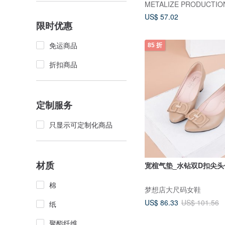
METALIZE PRODUCTIO
US$ 57.02
限时优惠
免运商品
85 折
折扣商品
定制服务
只显示可定制化商品
材质
宽楦气垫_水钻双D扣尖头
棉
梦想店大尺码女鞋
US$ 86.33
US$ 101.56
纸
聚酯纤维