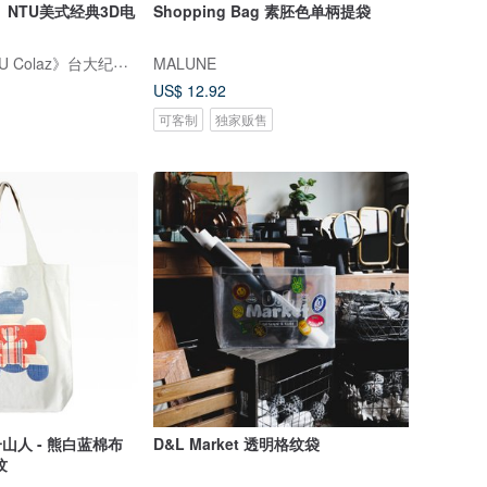
】NTU美式经典3D电
Shopping Bag 素胚色单柄提袋
《台大酷乐网 NTU Colaz》台大纪念品 NTU souvenir shop
MALUNE
US$ 12.92
可客制
独家贩售
一山人 - 熊白蓝棉布
D&L Market 透明格纹袋
纹