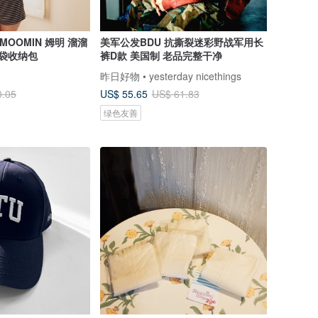
MOOMIN 姆明 溜溜
美军公发BDU 抗撕裂迷彩野战军用长
保袋收纳包
裤D款 美国制 老品完整干净
昨日好物 • yesterday nicethings
US$ 55.65
0.05
US$ 61.83
绿色友善