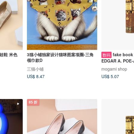
娃鞋 米色
3猫小铺独家设计猫咪图案项圈-三角
fake book
数码
领巾款D
EDGAR A. POE-
3D papercraft, 
三猫小铺
mogami shop
US$ 8.47
US$ 5.07
85 折