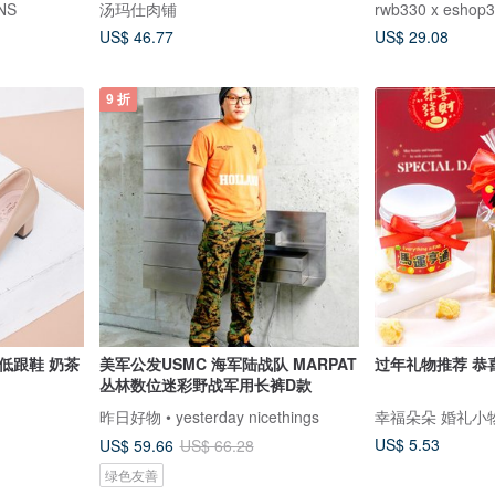
NS
汤玛仕肉铺
rwb330 x eshop
US$ 46.77
US$ 29.08
9 折
低跟鞋 奶茶
美军公发USMC 海军陆战队 MARPAT
过年礼物推荐 恭喜
丛林数位迷彩野战军用长裤D款
昨日好物 • yesterday nicethings
幸福朵朵 婚礼小
US$ 5.53
US$ 59.66
US$ 66.28
绿色友善