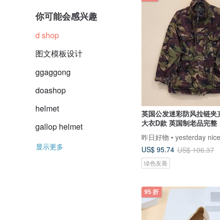
你可能会感兴趣
d shop
图文模板设计
ggaggong
doashop
helmet
英国公发迷彩防风拉链夹
大衣D款 英国制老品完整
gallop helmet
昨日好物 • yesterday nice
显示更多
US$ 95.74
US$ 106.37
绿色友善
95 折