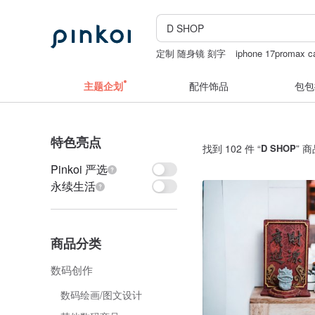
定制 随身镜 刻字
iphone 17promax c
天然白水晶球
主题企划
配件饰品
包包
特色亮点
找到 102 件 “
D SHOP
” 
Pinkoi 严选
永续生活
商品分类
数码创作
数码绘画/图文设计