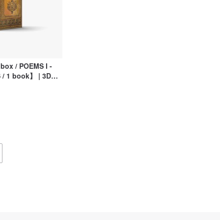
box / POEMS I -
/ 1 book】 | 3D
 template