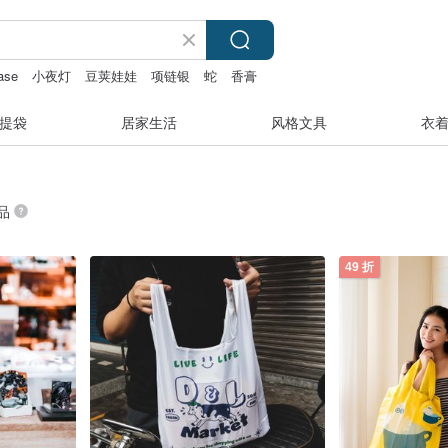
ase
小夜灯
豆荚娃娃
项链银
蛇
香膏
提袋
居家生活
风格文具
衣
商品
49 折