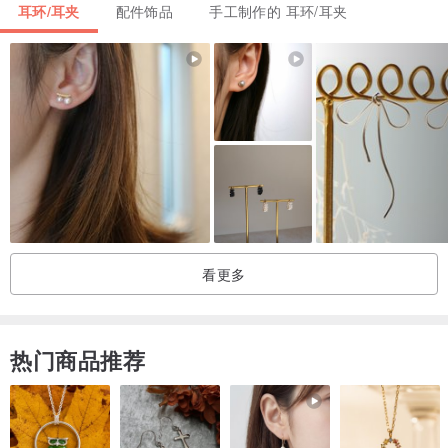
耳环/耳夹
配件饰品
手工制作的 耳环/耳夹
实物比较惊喜。
P.S. 馆内耳饰均可更换为耳夹，以方便没有打耳洞的亲们佩戴，可下
单留言备注或联系设计师。
看更多
热门商品推荐