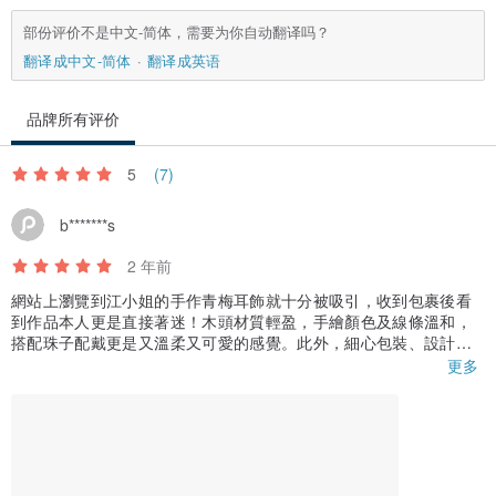
部份评价不是中文-简体，需要为你自动翻译吗？
翻译成中文-简体
翻译成英语
品牌所有评价
5
(7)
b*******s
2 年前
網站上瀏覽到江小姐的手作青梅耳飾就十分被吸引，收到包裹後看
到作品本人更是直接著迷！木頭材質輕盈，手繪顏色及線條溫和，
搭配珠子配戴更是又溫柔又可愛的感覺。此外，細心包裝、設計師
的手寫信、超級快速出貨及運送，都讓人非常感動 <3
更多