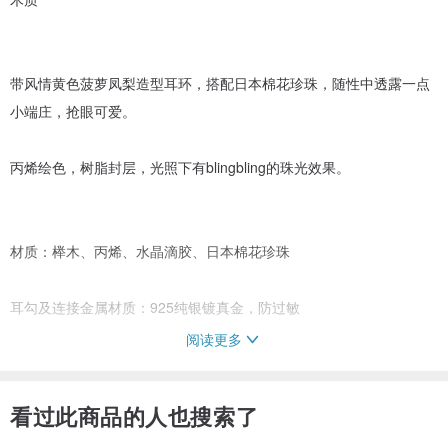
带风情黄色菠萝凤梨造型耳环，搭配日本棉花珍珠，随性中透露一点
小端庄，抢眼可爱。
丙烯绘色，树脂封层，光照下有blingbling的珠光效果。
材质：榉木、丙烯、水晶滴胶、日本棉花珍珠
耳勾及连接金属材质：925纯银镀真金，防过敏
阅读更多
主体尺寸：宽度1.5cm，高度3.5cm
看过此商品的人也搜索了
纯手工制作，颜色为手绘，双面绘色双面滴胶树脂封层，个性独特百
搭，实物比照片好看，颜色深浅、笔画细节都不一样。