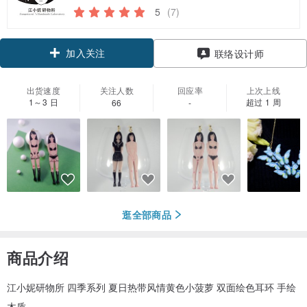
5
(7)
加入关注
联络设计师
出货速度
关注人数
回应率
上次上线
1～3 日
超过 1 周
66
-
逛全部商品
商品介绍
江小妮研物所 四季系列 夏日热带风情黄色小菠萝 双面绘色耳环 手绘
木质