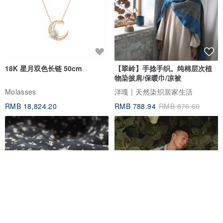
18K 星月双色长链 50cm
【翠岭】手捻手织。纯棉层次植
物染披肩/保暖巾/凉被
Molasses
洋嘎 | 天然染织居家生活
RMB 18,824.20
RMB 788.94
RMB 876.60
放入购物车
加入收藏
了解品牌