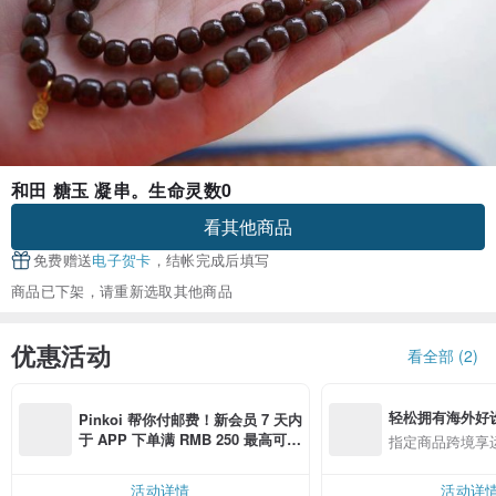
和田 糖玉 凝串。生命灵数0
看其他商品
免费赠送
电子贺卡
，结帐完成后填写
商品已下架，请重新选取其他商品
优惠活动
看全部 (2)
轻松拥有海外好
Pinkoi 帮你付邮费！新会员 7 天内
于 APP 下单满 RMB 250 最高可折
指定商品跨境享
邮费 RMB 40
活动详情
活动详