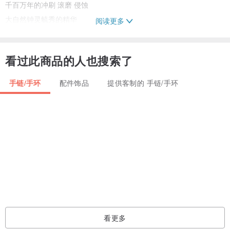
千百万年的冲刷 滚磨 侵蚀
大自然钟灵毓秀的精华
阅读更多
择人而美 日久而澈
三千风尘仆仆过
看过此商品的人也搜索了
唯有它云淡风轻
温温糯糯的玉质
手链/手环
配件饰品
提供客制的 手链/手环
就是那样质朴的存在着
偶然一瞥 打动人心
不浓不淡恰到好处
玉石内部都有玉质结构 不属于瑕疵
二十四节气 以玉养性🤗
好是的和田玉
全产品不上蜡润饰
完整呈现和田最真实的料性
不会有配戴后脱蜡的失落感
看更多
只有越戴越润 踏踏实实的温心