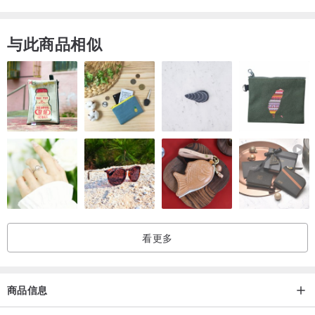
和田玉的毛孔能够发气 可以吞吐
对准穴位 能刺激经络 疏通脏腑
与此商品相似
随性而发 与人体的体温迅速结合
位于人手腕背侧有养老穴
常佩戴玉镯 可得到长期的良性按摩
不仅能祛除老人视力模糊之疾
且可蓄元气 养精神
上下五千年 唯有玉做缘
自然光拍摄实物超美
支持鉴定📖
女人本身就是一块好料子
全在如何妆点成最适合的样子
看更多
宝石的摆渡人。享受摆渡的过程
商品信息