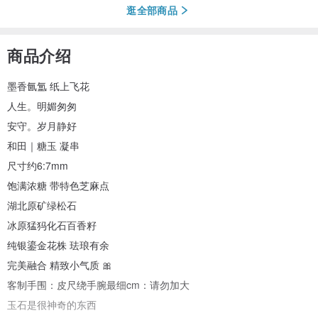
逛全部商品
商品介绍
墨香氤氲 纸上飞花
人生。明媚匆匆
安守。岁月静好
和田｜糖玉 凝串
尺寸约6:7mm
饱满浓糖 带特色芝麻点
湖北原矿绿松石
冰原猛犸化石百香籽
纯银鎏金花株 珐琅有余
完美融合 精致小气质 🎀
客制手围：皮尺绕手腕最细cm：请勿加大
玉石是很神奇的东西