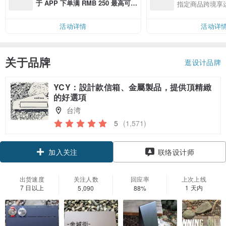
于 APP 下单满 RMB 250 最高可折
指定商品跨境享
邮费 RMB 40
活动详情
活动详
关于品牌
逛设计品牌
YCY：設計款信箱、金屬製品，提供頂精緻
的好選項
台湾
5
(1,571)
加入关注
联络设计师
出货速度
关注人数
回应率
上次上线
7 日以上
1 天内
5,090
88%