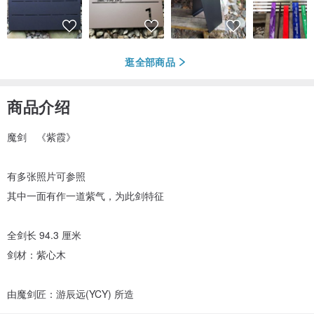
逛全部商品
商品介绍
魔剑 《紫霞》
有多张照片可参照
其中一面有作一道紫气，为此剑特征
全剑长 94.3 厘米
剑材：紫心木
由魔剑匠：游辰远(YCY) 所造