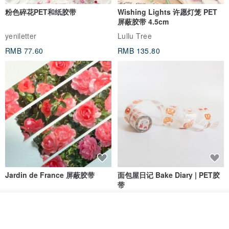
粉色碎花PET和纸胶带
Wishing Lights 许愿灯笼 PET
屏蔽胶带 4.5cm
yeniletter
Lullu Tree
RMB 77.60
RMB 135.80
Jardin de France 屏蔽胶带
面包屋日记 Bake Diary | PET胶
带
minuut
Hello Studio 你好工作室
我要排队
RMB 39.30
RMB 78.40
加入收藏
了解品牌