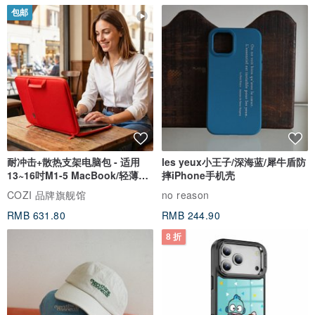
包邮
耐冲击+散热支架电脑包 - 适用
les yeux小王子/深海蓝/犀牛盾防
13~16吋M1-5 MacBook/轻薄笔
摔iPhone手机壳
电
COZI 品牌旗舰馆
no reason
RMB 631.80
RMB 244.90
8 折