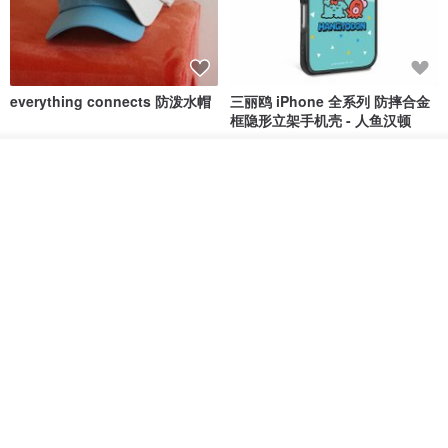
everything connects 防泼水帽
三丽鸥 iPhone 全系列 防摔合金
框隐形立架手机壳 - 人鱼汉顿
no reason
apbs 雅品仕 | 水晶彩钻手机壳
放入购物车
RMB 232.70
RMB 270.32
RMB 337.90
加入收藏
了解品牌
HERE AND THERE. 犀牛盾
la essence 台湾精品 LE-
clear 透明手机壳
9805XLSP 6-7 寸大手机包 防震