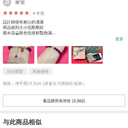
陳*茹
4 年前
設計師很有耐心的溝通
商品收到大小也剛剛好
紫水晶🔮顏色也很鮮豔飽滿
等待是值得的😊
更多
符合期望
风格独特
规格：
净手围13.5cm (请备注习惯较松/贴肤）
看品牌所有评价 (3,362)
与此商品相似