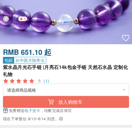
5
RMB 651.10 起
包邮
从中国大陆寄出
紫水晶月光石手链 |月亮石14k包金手链 天然石水晶 定制化
礼物
5
(1)
放入购物车
免费赠送
电子贺卡
，结帐完成后填写
现在下单预估 8/13~8/14 到货。