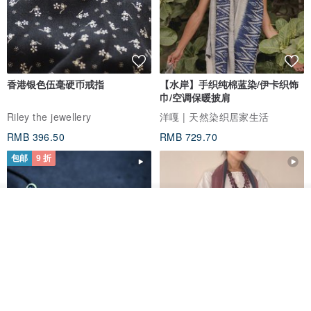
香港银色伍毫硬币戒指
【水岸】手织纯棉蓝染/伊卡织饰
巾/空调保暖披肩
Riley the jewellery
洋嘎 | 天然染织居家生活
RMB 396.50
RMB 729.70
包邮
9 折
看其他商品
了解品牌
木质树脂吊坠 Aurora borealis
特卖品｜麻 wool 混纺 双色长款