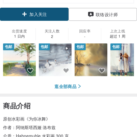
加入关注
联络设计师
出货速度
关注人数
回应率
上次上线
1 日内
超过 1 周
2
-
包邮
包邮
包邮
包邮
逛全部商品
商品介绍
原创水彩画《为你冰舞》
作者：阿纳斯塔西娅·洛布兹
介质：Hahnemuhle 水彩画 300 克