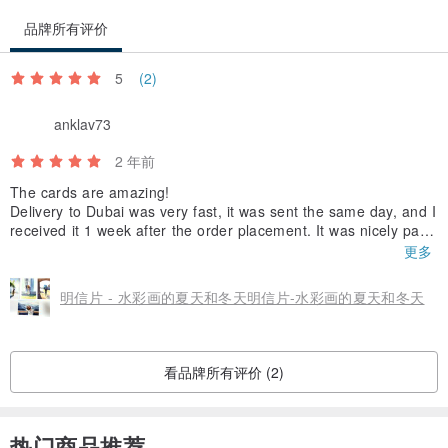
品牌所有评价
5
(2)
anklav73
2 年前
The cards are amazing!
Delivery to Dubai was very fast, it was sent the same day, and I
received it 1 week after the order placement. It was nicely pack
ed, and everything was safe and sound.
更多
Big thanks to Anastasia for the post cards!
明信片 - 水彩画的夏天和冬天明信片-水彩画的夏天和冬天
看品牌所有评价 (2)
热门商品推荐