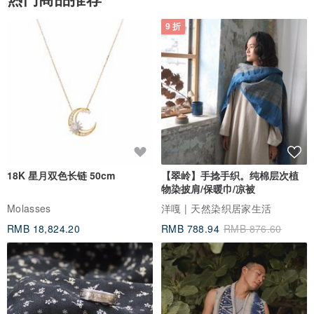
9 折
18K 星月双色长链 50cm
【翠岭】手捻手织。纯棉层次植
物染披肩/保暖巾/凉被
Molasses
洋嘎 | 天然染织居家生活
RMB 18,824.20
RMB 788.94
RMB 876.60