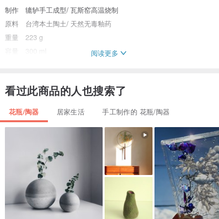
制作 辘轳手工成型/ 瓦斯窑高温烧制
原料 台湾本土陶土/ 天然无毒釉药
重量 223 g
容量 300 ml
阅读更多
尺寸 11.5 x 11.5 x 7.5 cm (依长宽高最长点计算)
质感 外部无釉/ 内部天然透明灰釉 / 原土手感微粗糙带颗粒/
看过此商品的人也搜索了
带自然铁点/ 保留外部粉引流动过的痕迹
------------------------------------------------
花瓶/陶器
居家生活
手工制作的 花瓶/陶器