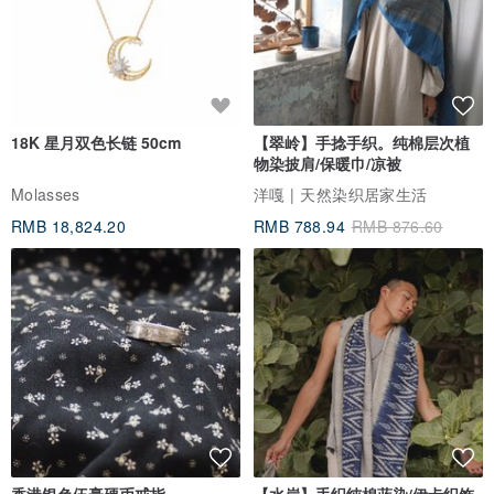
18K 星月双色长链 50cm
【翠岭】手捻手织。纯棉层次植
物染披肩/保暖巾/凉被
Molasses
洋嘎 | 天然染织居家生活
RMB 18,824.20
RMB 788.94
RMB 876.60