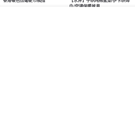
香港银色伍毫硬币戒指
【水岸】手织纯棉蓝染/伊卡织饰
巾/空调保暖披肩
Riley the jewellery
洋嘎 | 天然染织居家生活
我要排队
了解品牌
RMB 396.50
RMB 729.70
包邮
9 折
木质树脂吊坠 Aurora borealis
特卖品｜麻 wool 混纺 双色长款
Glow in the Dark
草木手染披肩 靛蓝与胭脂红
HirokoJapan Hand dyed textile MOKUSA
WoodmadeWonderwood
RMB 270.36
RMB 300.40
RMB 393.60