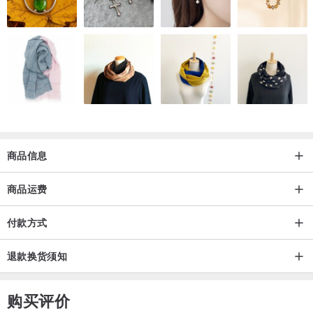
子.帆布袋。
【防泼水布用】适合有经过防泼水处理的布料使用，如:风衣.防泼水口
罩。
❗❗❗如需防泼水布请务必备注告知~否则一率默认一般布用制作
▼ 常见Q&A
Q：没有熨斗怎么办?
商品信息
A：家里有离直夹也可以使用，将温度调整到所需温度，
商品运费
像夹头发一样的方式用力按压15秒，就可以完成啰。
付款方式
Q：可以烫再弹性很好的布上?
A：没有问题喔!烫印贴包内含一种"弹透"成分，
退款换货须知
可以烫印在有弹性的布料上，拉扯时不易裂开。
购买评价
Q：烫上布上后可以碰水或水洗?