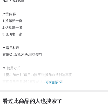
H21 x W29cm
产品内容
1.烫印贴一份
2.烤盘纸一张
3.说明书一张
▼适用材质
布织类.纸张.木头.耐热塑料
▼ 使用方式
【熨斗加热】*请用力按压!此操作非常影响牢度
直接摆放在要烫印布制品上，放上烤盘纸
阅读更多
以熨斗约150度熨烫10-15秒，可依照图案大小来回按压移动，
待稍降温后确认烫印贴边缘是否有贴牢，若未紧贴布料可斟酌再熨烫
看过此商品的人也搜索了
数秒，