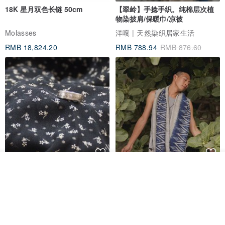
18K 星月双色长链 50cm
【翠岭】手捻手织。纯棉层次植
若已选择载具或捐赠则无法索取纸本。请于选择时确认应取得二联电
物染披肩/保暖巾/凉被
子发票(个人消费)或三联(公司报帐用)发票，收多易已尽告知义务，且
Molasses
洋嘎 | 天然染织居家生活
为配合国税局劝止二联换开三联之政策，本公司有
RMB 18,824.20
RMB 788.94
RMB 876.60
权利考量各因素后拒绝换开发票。
放入购物车
香港银色伍毫硬币戒指
【水岸】手织纯棉蓝染/伊卡织饰
加入收藏
了解品牌
巾/空调保暖披肩
Riley the jewellery
洋嘎 | 天然染织居家生活
RMB 396.50
RMB 729.70
包邮
9 折