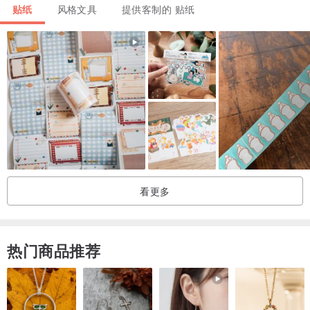
确认烫印贴贴牢将透明膜撕除即可！
贴纸
风格文具
提供客制的 贴纸
* 注：压烫时下方可以垫一块布让压烫时有一点按压空间。
* 注：请确认熨斗温度，避免受热不足烫印贴不够牢固。
看更多
* 注：部分款式需要沿图出边框，白边或黑边两种可选择，请依需求
选择。
热门商品推荐
* 注：如有标示透明胶，则此商品适合运用于浅色基底，不适合使用
于黑色基底。
* 注：此商品有分【一般布用】、【防泼水布用】两种
【一般布用】适合没有经过防泼水处理的布料使用，如:T恤.袜子.帽