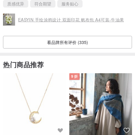
质感优异
符合期望
服务贴心
货后，统一于10天鉴赏期后会以平信方式寄给您。
2.个人发票将于每单月26日根据财政部公布之统一发票中奖号码进行
EASYIN 手绘涂鸦设计 双面印花 帆布包 A4可装-牛油果
电脑对奖(已索取/已作废发票除外)，若有中奖将以短信、e-mail或由
专人电话通知，并以挂号邮递方式把中奖发票寄给您。
3.依“电子发票实施作业要点”规定，个人电子发票办理退货时，可于网
看品牌所有评价 (335)
络上同意由Easyin代为处理电子发票及销货退回证明单，以加速退货
退款申请。
热门商品推荐
< 法人发票 >
9 折
1.付款确认后开立纸本发票，发票将于您收到商品后经10天鉴赏期
后，以平信方式寄至收件地址。
2.法人发票，办理退货时需签回销折单。
只要发票开立后，皆无法改开或换开发票。若您于结帐时选择三联式
发票，无法更改为二联式电子发票，若您于签约时选择二联式电子发
票，恕无法换开为三联式发票。