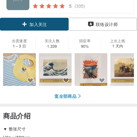
5
(335)
领优惠券
联络设计师
加入关注
出货速度
关注人数
回应率
上次上线
1～3 日
1 天内
1,339
90%
逛全部商品
商品介绍
▼ 整张尺寸