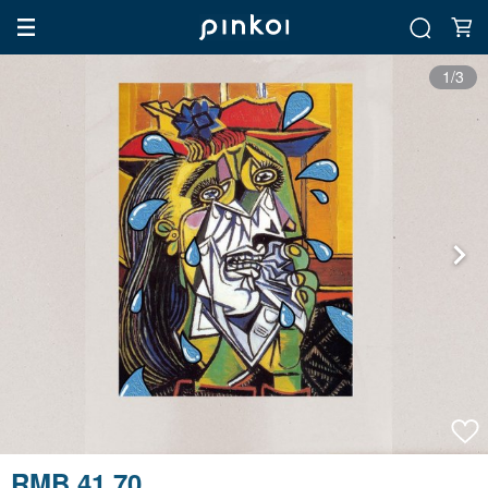
1/3
RMB 41.70