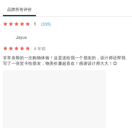
A：我们的成分是专为布研发的贴纸，熨烫在布料熨斗加热后，
品牌所有评价
可以使用手洗也可以用洗衣机清洗。
5
(335)
Q：若有脏污想清洗怎么办?
Jayus
A：可用牙刷沾肥皂轻微刷洗即可。
4 年前
Q：那如果要烫在有防泼水效果的布料上可以?
非常奈斯的一次购物体验！这是送给我一个朋友的，设计师还帮我
写了一张贺卡给朋友，物美价廉超喜欢！感谢设计师大大！😊
A：如果您需要烫在有防泼水层的布料上，
选购时购买防泼水布用的款式就可以喔。
_____________________________________________________
_______________________
关于发票开立与寄送：
< 个人发票 >
1.本公司已全面采用电子发票，客户购买商品并于付款完成、商品出