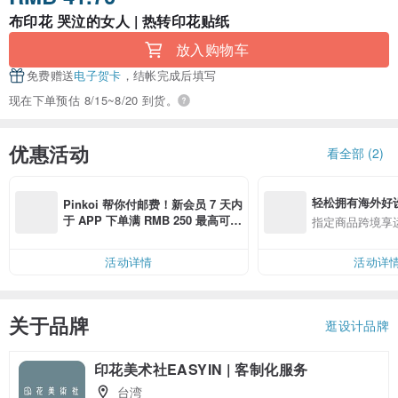
布印花 哭泣的女人 | 热转印花贴纸
放入购物车
免费赠送
电子贺卡
，结帐完成后填写
现在下单预估 8/15~8/20 到货。
优惠活动
看全部 (2)
轻松拥有海外好
Pinkoi 帮你付邮费！新会员 7 天内
于 APP 下单满 RMB 250 最高可折
指定商品跨境享
邮费 RMB 40
活动详情
活动详
关于品牌
逛设计品牌
印花美术社EASYIN | 客制化服务
台湾