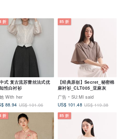
8 折
85 折
中式 复古流苏蕾丝法式优
【经典原创】Secret_秘密棉
知性白衬衫
麻衬衫_CLT005_亚麻灰
她 With her
广告
SU:MI said
$ 88.94
US$ 101.48
US$ 101.06
US$ 119.38
8 折
85 折