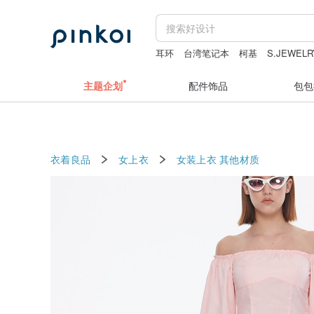
耳环
台湾笔记本
柯基
S.JEWEL
绿色枫叶银项链
红玛瑙戒指
主题企划
配件饰品
包包
衣着良品
女上衣
女装上衣
其他材质