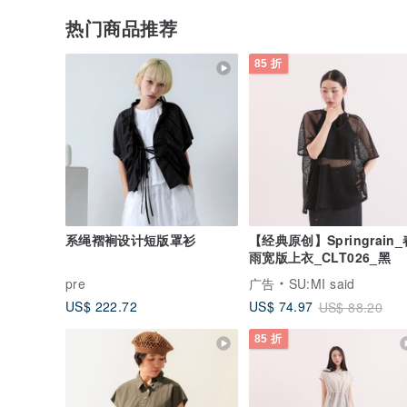
热门商品推荐
85 折
系绳褶裥设计短版罩衫
【经典原创】Springrain_
雨宽版上衣_CLT026_黑
pre
广告
SU:MI said
US$ 222.72
US$ 74.97
US$ 88.20
85 折