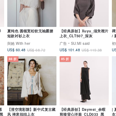
绑
夏纯色 圆领宽松软无袖露腰
【经典原创】Xuyu_须臾褶片
禪
短款衬衫上衣
上衣_CLT507_深灰
/
與她 With her
广告
SU:MI said
初
US$ 60.48
US$ 101.48
US
US$ 68.72
US$ 119.38
88 折
85 折
愿
【澄空境彩隙】新中式复古藏
【经典原创】Dayrest_余暇
|
_黑
风 禅意扭结上衣
剪接背心洋装_CLD033_黑
衣