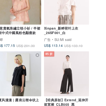
意貴氣珠繡立領小衫 / 半裙
Xinpan_新畔荷叶上衣
 新中式中國風粉色顯瘦款
_26SF001_白
蟬
广告
SU:MI said
$ 177.15
US$ 113.14
US$ 201.30
US$ 133.10
85 折
 夏风漫漫 | 露肩云褶伞状上
【经典原创】Extend_延伸开
衩宽裤_CLB005_黑