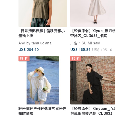
| 日系清爽棉麻 | 偏移开襟小
【经典原创】Xiyue_溪月
盖袖上衣
带洋装_CLD035_卡其
And by tan&luciana
广告
SU:MI said
US$ 204.90
US$ 165.84
US$ 195.10
88 折
85 折
轻松黄轻户外轻薄透气宽松连
【经典原创】Xinyuan_心
帽防晒衣
剪裁细肩带洋装_CLD032