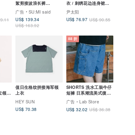
絮剪接波浪长裤
衣 / 刺绣花边连身裙套
_CLB015_卡其
装
广告
SU:MI said
尹太阳
US$ 139.34
US$ 76.97
9.11
US$ 90.55
US$ 163.92
88 折
值日生格纹拼接海军领
SHORTS 洗水工裝牛仔
眠立领变
上衣
短褲 日系潮流美式復古
_芥末黄
多袋單寧夏季休閒褲
HEY SUN
广告
Lab Store
US$ 70.38
US$ 32.02
US$ 36.38