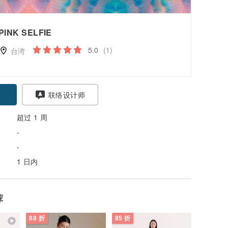
PINK SELFIE
5.0
(1)
台湾
联络设计师
超过 1 周
-
-
1 日内
荐
88 折
85 折