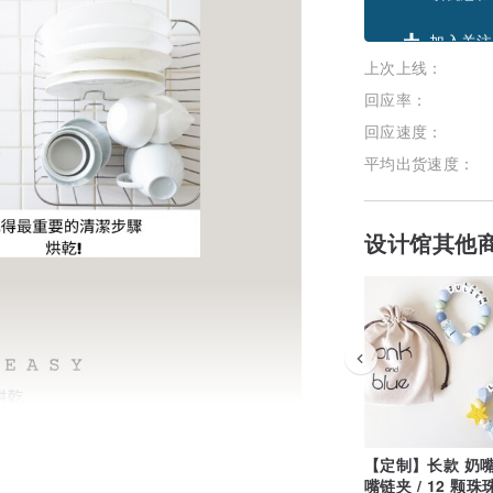
领优惠券
上次上线：
加入关注
回应率：
回应速度：
平均出货速度：
设计馆其他
【定制】长款 奶嘴
嘴链夹 / 12 颗珠珠