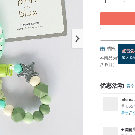
结帐后填写并
点击爱
本商品为“接单订
加入欲
含假日）
优惠活动
看全部
Interna
满 US$
活动详
全管關