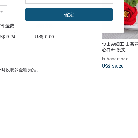
確定
首件运费
续件加收
S$ 9.24
US$ 0.00
つまみ细工 山茶花
心口针 发夹
选，欢迎私讯询问，谢谢。
is handmade
US$ 38.26
货时收取的金额为准。