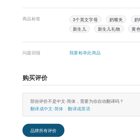
商品标签
3个英文字母
奶嘴夹
奶
新生儿
新生儿礼物
黄
问题回报
我要检举此商品
购买评价
部份评价不是中文-简体，需要为你自动翻译吗？
翻译成中文-简体
翻译成英语
定制化方式：
*需先下单，因为会按照订单时间优先顺序制作奶嘴链，怕
品牌所有评价
单后也是可以修改产品的唷！
1.告知有无英文字母需求。(均大写，且依照英文名字长