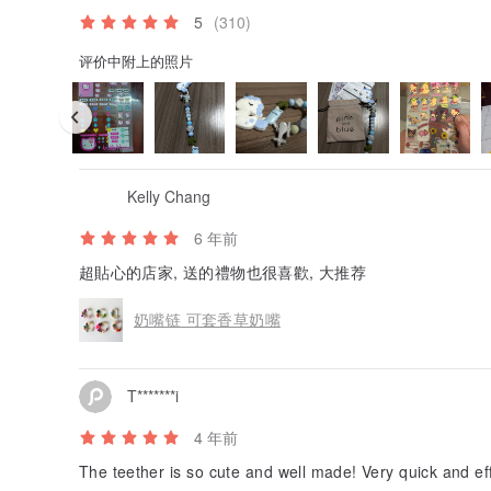
参考图哟）
5
(310)
2.特殊形状的珠珠需求的颜色(星星/贝壳/直升机/爱心)。
3.奶嘴链珠珠的色系/形状/大小,私讯我们就会发照片给
评价中附上的照片
们说喜欢的颜色就可以咯！)
4.我们会拍照私讯给您确认，确认好才会出货哦。
（最多修改三次，如需追加修改次数，每次50元）
100% 无毒食品硅胶
含美国和德国食品安全认证不含BPA
欧美使用级别，所以请各位家长放心使用。
Kelly Chang
商品规格和内容物：
6 年前
*定制化手工奶嘴链：一条+奶嘴夹一个, 长度约27厘米(
多寡和彩色珠珠数量有关,
超貼心的店家, 送的禮物也很喜歡, 大推荐
*名字越多彩色珠珠越少
*仿麂皮布袋：一个（方便送礼）
奶嘴链 可套香草奶嘴
主要材质：
100%食用级硅胶，无毒无味。
环保安全奶嘴夹。
T*******i
用途：
可当奶嘴夹在安全带或者衣服上防止掉落 (但不能太厚)
4 年前
固齿器可拆卸绑上奶嘴/玩具
奶嘴链和固齿器可供宝宝咀嚼
The teether is so cute and well made! Very quick and effi