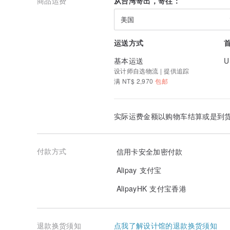
商品运费
从台湾寄出，寄往：
美国
运送方式
基本运送
U
设计师自选物流 | 提供追踪
满 NT$ 2,970
包邮
奶嘴链皆为定制化的手工产品，链子有多种珠珠颜色可挑
实际运费金额以购物车结算或是到
付款方式
信用卡安全加密付款
Alipay 支付宝
AlipayHK 支付宝香港
退款换货须知
点我了解设计馆的退款换货须知