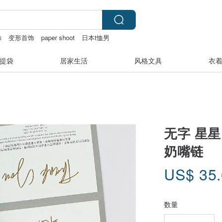
饰
变形首饰
paper shoot
日本t恤男
提袋
居家生活
风格文具
衣
无字 星星
奶嘴链
US$
35
数量