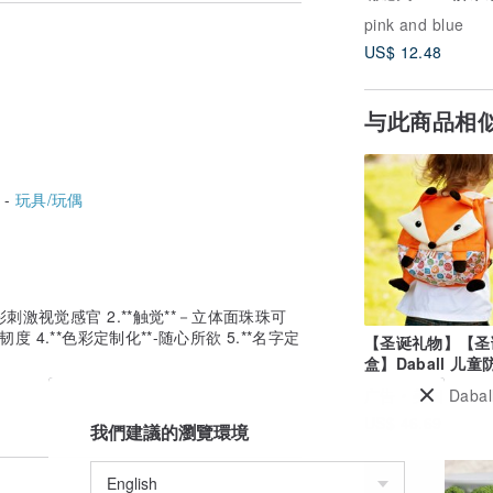
用级硅胶 送礼
pink and blue
US$ 12.48
与此商品相
 -
玩具/玩偶
纷色彩刺激视觉感官 2.**触觉**－立体面珠珠可
度 4.**色彩定制化**-随心所欲 5.**名字定
【圣诞礼物】【圣
盒】Daball 儿
背包 - 狐狸
广告
美国 Daball 达波：
US$ 46.69
我們建議的瀏覽環境