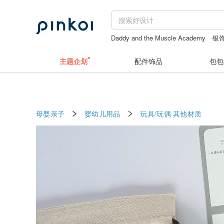
Daddy and the Muscle Academy
银
香港奇華
新娘配饰
aesop
主题企划
配件饰品
包包
母婴亲子
婴幼儿用品
玩具/玩偶
其他材质