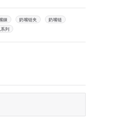
嘴錬
奶嘴链夹
奶嘴链
色系列
您会等太久才收到我们制作的产品照片,下
度彩色珠珠会有所多寡，也可以私讯我们问