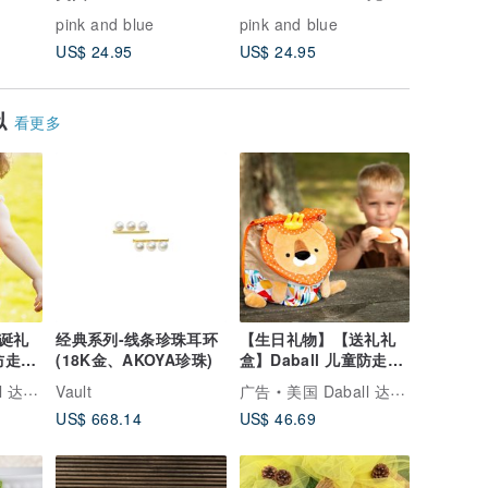
有机香氛 1000ml
利天竺葵 500ml
鸥正版授
pink and blue
pink and blue
pink and
US$ 24.95
US$ 24.95
US$ 20.
似
看更多
诞礼
经典系列-线条珍珠耳环
【生日礼物】【送礼礼
童防走失
(18K金、AKOYA珍珠)
盒】Daball 儿童防走失
背包 - 小狮子
台湾总代理
Vault
广告
美国 Daball 达波：台湾总代理
US$ 668.14
US$ 46.69