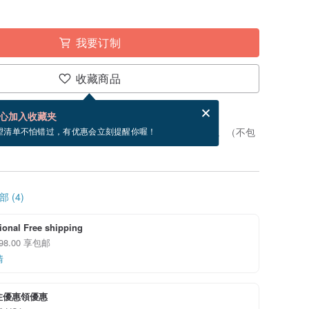
我要订制
收藏商品
分享，免费帮你寄送电子贺卡。
电子贺卡是什么？
心加入收藏夹
制”。付款后，从开始制作到寄出商品为 3 个工作天。（不包
望清单不怕错过，有优惠会立刻提醒你喔！
 (4)
tional Free shipping
 98.00 享包邮
情
注優惠領優惠