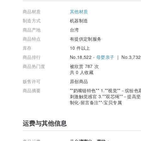
商品材质
其他材质
制造方式
机器制造
商品产地
台湾
pink and blue的实体寄卖柜位, 新竹大鲁阁2f
商品特点
有提供定制服务
库存
10 件以上
商品排行
No.18,522 -
母婴亲子
| No.3,732
商品热门度
被欣赏 787 次
共 0 人收藏
贩售许可
原创商品
商品摘要
**奶嘴链特色** 1.**视觉**－缤
刺激触觉感官 3.**双芯绳**－提高坚韧
制化-留言备注**-宝贝专属
运费与其他信息