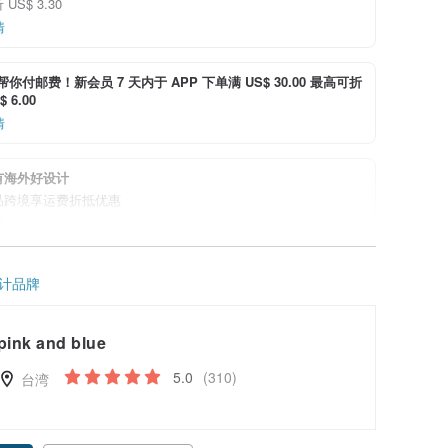
US$ 3.30
情
i 帮你付邮费！新会员 7 天内于 APP 下单满 US$ 30.00 最高可折
 6.00
情
有海外好设计
品跨境享运费折抵优惠
情
计品牌
pink and blue
5.0
(310)
台湾