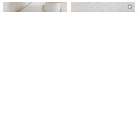
看其他商品
了解品牌
刺绣森林 轻便防水 kobo 电子书
电子书保护套/电子书平板
保护套 客制化礼物 平板电脑包
套/Kobo 6 寸保护套/平板保护套/
阅读器套
虚室手制
shalom
RMB 20.00
RMB 100.40