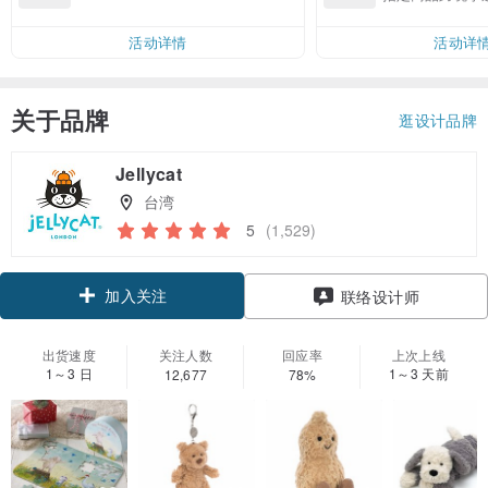
邮费 RMB 40
活动详情
活动详
关于品牌
逛设计品牌
Jellycat
台湾
5
(1,529)
加入关注
联络设计师
出货速度
关注人数
回应率
上次上线
1～3 日
1～3 天前
12,677
78%