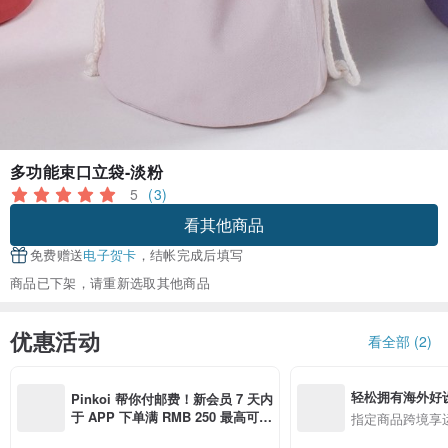
多功能束口立袋-淡粉
5
(3)
看其他商品
免费赠送
电子贺卡
，结帐完成后填写
商品已下架，请重新选取其他商品
优惠活动
看全部 (2)
轻松拥有海外好
Pinkoi 帮你付邮费！新会员 7 天内
于 APP 下单满 RMB 250 最高可折
指定商品跨境享
邮费 RMB 40