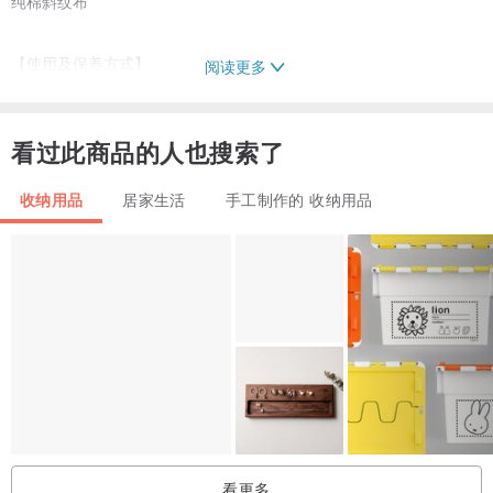
纯棉斜纹布
【使用及保养方式】
阅读更多
请以中性洗洁剂手洗或机洗(机洗请装入机洗专用袋子洗涤)
看过此商品的人也搜索了
【制作说明】
辅以机器制作
收纳用品
居家生活
手工制作的 收纳用品
看更多