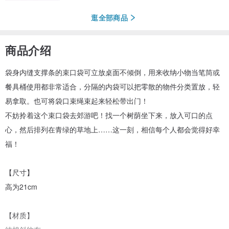
逛全部商品
商品介绍
袋身内缝支撑条的束口袋可立放桌面不倾倒，用来收纳小物当笔筒或
餐具桶使用都非常适合，分隔的内袋可以把零散的物件分类置放，轻
易拿取。也可将袋口束绳束起来轻松带出门！
不妨拎着这个束口袋去郊游吧！找一个树荫坐下来，放入可口的点
心，然后排列在青绿的草地上……这一刻，相信每个人都会觉得好幸
福！
【尺寸】
高为21cm
【材质】