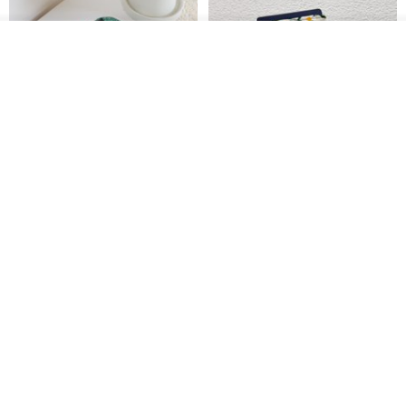
看其他商品
了解品牌
刺绣森林 轻便防水 kobo 电子书
电子书保护套/电子书平板
保护套 客制化礼物 平板电脑包
套/Kobo 6 寸保护套/平板保护套/
阅读器套
虚室手制
shalom
RMB 20.00
RMB 100.40