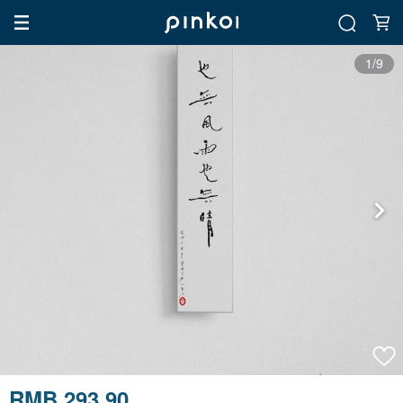
1/9
RMB 293.90