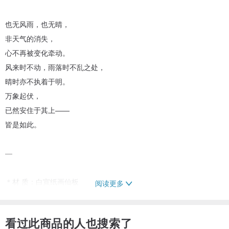
也无风雨，也无晴，
非天气的消失，
心不再被变化牵动。
风来时不动，雨落时不乱之处，
晴时亦不执着于明。
万象起伏，
已然安住于其上——
皆是如此。
—
＊材 质：白宣纸画仙板
阅读更多
＊尺 寸：7.6x36cm
看过此商品的人也搜索了