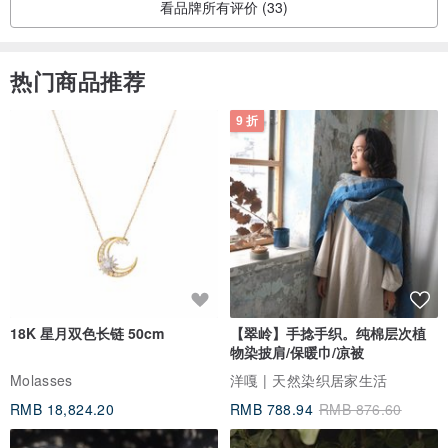
看品牌所有评价 (33)
热门商品推荐
9 折
18K 星月双色长链 50cm
【翠岭】手捻手织。纯棉层次植
物染披肩/保暖巾/凉被
Molasses
洋嘎 | 天然染织居家生活
RMB 18,824.20
RMB 788.94
RMB 876.60