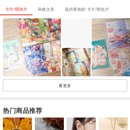
＊礼 物：随机附赠手写书法书签 ～
卡片/明信片
风格文具
提供客制的 卡片/明信片
＊" p.s“
因为是“手写”书法所以每张不可能都一样喔！可以接受再购买 ～ 感
恩！
但～请放心！写的寄出的每一幅都是精挑细作的上上之品！
收到的“每个作品”都不一样是不是很刺激！！
看更多
永远都不知道会遇见什么的未来正是生命的奥妙！
热门商品推荐
下单之后会在三天内写好包好送出 ～ 感恩！