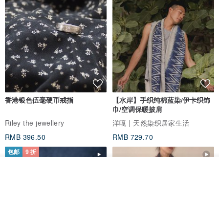
香港银色伍毫硬币戒指
【水岸】手织纯棉蓝染/伊卡织饰
巾/空调保暖披肩
Riley the jewellery
洋嘎 | 天然染织居家生活
RMB 396.50
RMB 729.70
包邮
9 折
我要订制
加入收藏
了解品牌