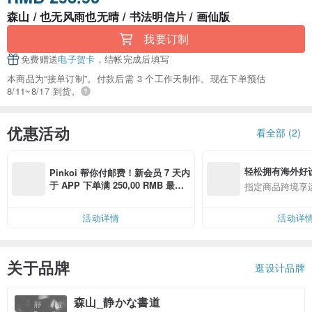
森山 / 也无风雨也无晴 / 书法明信片 / 画仙版
我要订制
免费赠送
电子贺卡
，结帐完成后填写
本商品为“接单订制”。付款后需 3 个工作天制作。现在下单预估
8/11~8/17 到货。
优惠活动
看全部 (2)
轻松拥有海外好
Pinkoi 帮你付邮费！新会员 7 天内
于 APP 下单满 250,00 RMB 最高
指定商品跨境享
可折邮费 40,00 RMB
活动详情
活动详
关于品牌
逛设计品牌
森山_静かな書道