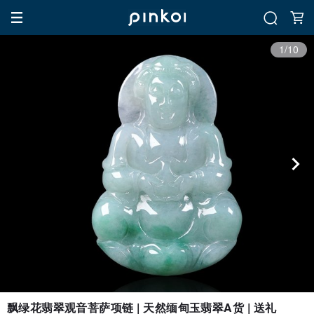
1/10
飘绿花翡翠观音菩萨项链 | 天然缅甸玉翡翠A货 | 送礼