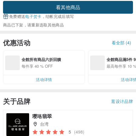
看其他商品
免费赠送
电子贺卡
，结帐完成后填写
商品已下架，请重新选取其他商品
优惠活动
看全部 (4)
全館所有商品六折回饋
全館商品滿5件 9
折優惠
每件享 40 % OFF
最高每件享 10 %
活动详情
活动详
关于品牌
逛设计品牌
璎珞翡翠
台湾
5
(498)