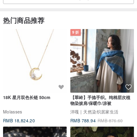
热门商品推荐
9 折
18K 星月双色长链 50cm
【翠岭】手捻手织。纯棉层次植
物染披肩/保暖巾/凉被
Molasses
洋嘎 | 天然染织居家生活
RMB 18,824.20
RMB 788.94
RMB 876.60