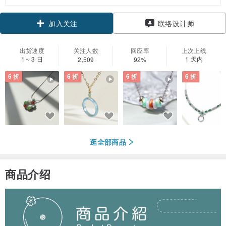
领优惠券
联络设计师
加入关注
出货速度
关注人数
回应率
上次上线
1～3 日
1 天内
2,509
92%
6 折
6 折
6 折
6 折
逛全部商品
商品介绍