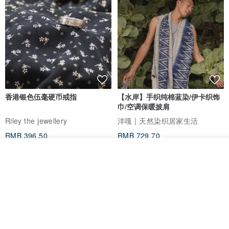
香港银色伍毫硬币戒指
【水岸】手织纯棉蓝染/伊卡织饰
巾/空调保暖披肩
Riley the jewellery
洋嘎 | 天然染织居家生活
RMB 396.50
RMB 729.70
包邮
9 折
看其他商品
了解品牌