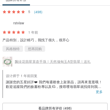
5
(498)
rstvlaw
1 年前
产品特別，設計精巧，我找了很久，很开心
风格独特
想再回购
飘绿花翡翠算盘手珠 | 天然缅甸玉A货翡翠 | 送礼
设计师于 1 年前回复
謝謝您的五星好評❤️ 我們每週都會上架新品，請再來逛逛哦！
歡迎追蹤我們的臉書粉專以及IG，搜尋瓔珞翡翠就找得到我們
囉！ 對於翡翠有相關問題也都可以詢問我們😊
更多
看品牌所有评价 (498)