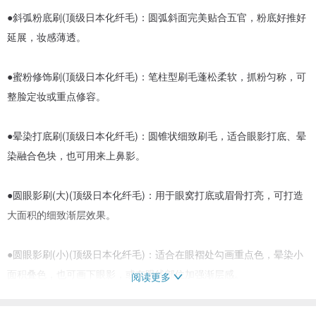
●斜弧粉底刷(顶级日本化纤毛)：圆弧斜面完美贴合五官，粉底好推好
延展，妆感薄透。
●蜜粉修饰刷(顶级日本化纤毛)：笔柱型刷毛蓬松柔软，抓粉匀称，可
整脸定妆或重点修容。
●晕染打底刷(顶级日本化纤毛)：圆锥状细致刷毛，适合眼影打底、晕
染融合色块，也可用来上鼻影。
●圆眼影刷(大)(顶级日本化纤毛)：用于眼窝打底或眉骨打亮，可打造
大面积的细致渐层效果。
●圆眼影刷(小)(顶级日本化纤毛)：适合在眼褶处勾画重点色，晕染小
面积叠色，也可画下眼影，或在眼线部位加强渐层感。
阅读更多