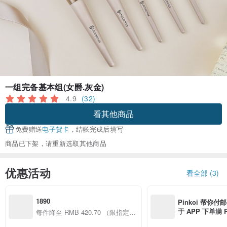
一组完备基本组(女爵.灰金)
4.9
(32)
看其他商品
免费赠送
电子贺卡
，结帐完成后填写
商品已下架，请重新选取其他商品
优惠活动
看全部 (3)
1890
Pinkoi 帮你付
于 APP 下单满 
每件降至 RMB 420.70 （限指定商
邮费 RMB 40
品）