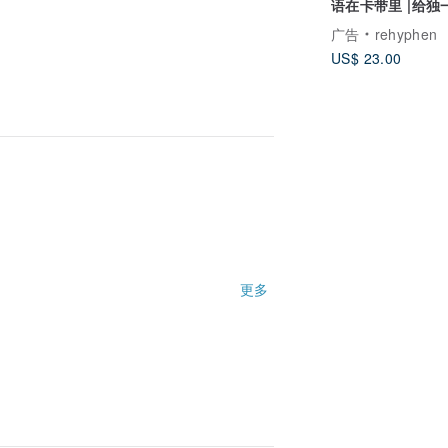
语在卡带里 |给独
你的閨蜜生日賀卡
广告
rehyphen
US$ 23.00
更多