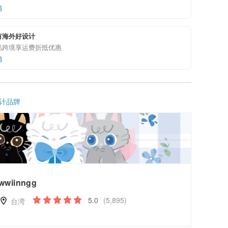
情
有海外好设计
品跨境享运费折抵优惠
情
计品牌
wwiinngg
5.0
(5,895)
台湾