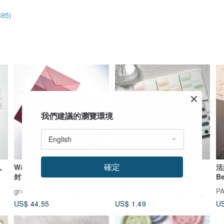
95)
我們建議的瀏覽環境
確定
人
W&W婚卡盛宴－进口纸材信
设计标签 第二版 便签本
活
封16色－信封D－优惠数量
B
greencarriers 环保提
广告
Gguming, again
P
US$ 44.55
US$ 1.49
US