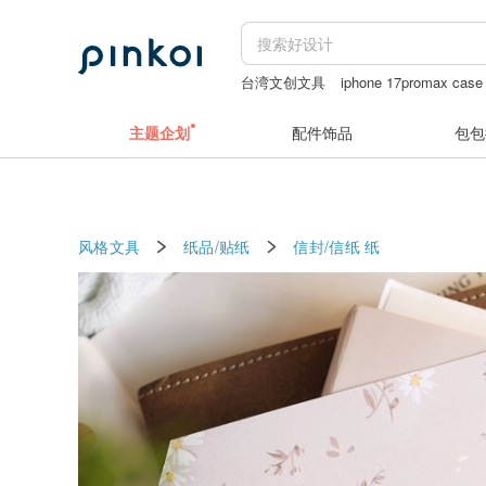
台湾文创文具
iphone 17promax case
配件收纳
羊君
主题企划
配件饰品
包包
风格文具
纸品/贴纸
信封/信纸
纸