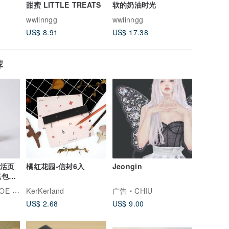
甜蜜 LITTLE TREATS
软的奶油时光
含离型纸)
wwiinngg
wwiinngg
wwiinng
US$ 8.91
US$ 17.38
US$ 23.
荐
孔活页
橘红花园-信封6入
Jeongin
充包
马卡龙脚趾
KerKerland
广告
CHIU
US$ 2.68
US$ 9.00