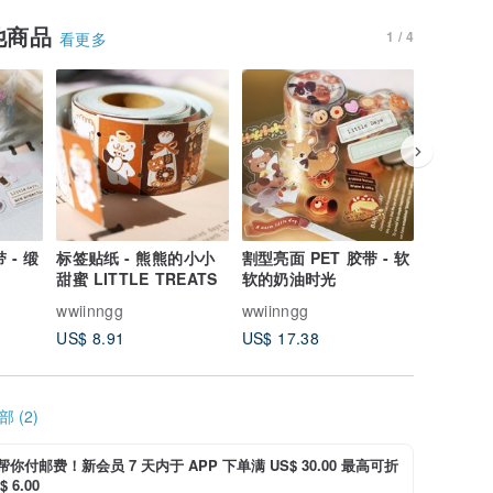
他商品
1 / 4
看更多
 - 缎
标签贴纸 - 熊熊的小小
割型亮面 PET 胶带 - 软
割型亮面
甜蜜 LITTLE TREATS
软的奶油时光
含离型纸)
wwiinngg
wwiinngg
wwiinng
US$ 8.91
US$ 17.38
US$ 23.
 (2)
i 帮你付邮费！新会员 7 天内于 APP 下单满 US$ 30.00 最高可折
 6.00