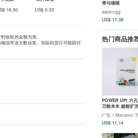
带与喵喵
S$ 16.50
US$ 0.33
wwiinngg
US$ 17.38
货时收取的金额为准。
热门商品推
与物流寄送天数估算。实际到货日可能因付
POWER UP! 六
万能本本 超能扩
【网格笔记内页】
广告
Macaron TOE 
US$ 11.14