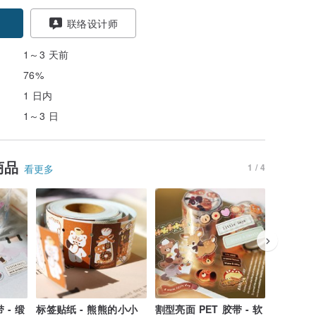
联络设计师
1～3 天前
76%
1 日内
1～3 日
商品
1 / 4
看更多
 - 缎
标签贴纸 - 熊熊的小小
割型亮面 PET 胶带 - 软
割型亮面