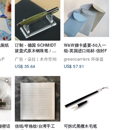
包装纸
订制 - 德国 SCHMIDT
W&W婚卡盛宴-50入一
拔盖式原木钢珠笔 / 绿
组-英国进口纸材-信封F
檀 可定制刻字
uP
广告
朵拉 | 木作空间
greencarriers 环保提
US$ 35.64
US$ 57.91
秘密话
信纸/窄格纹/台湾手工
可拆式黑檀木毛笔