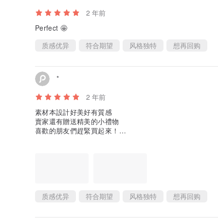
2 年前
Perfect 🤩
质感优异
符合期望
风格独特
想再回购
*
2 年前
素材本設計好美好有質感
賣家還有贈送精美的小禮物
喜歡的朋友們趕緊買起來！
非常推薦o(*≧▽≦)ツ┏━┓
质感优异
符合期望
风格独特
想再回购