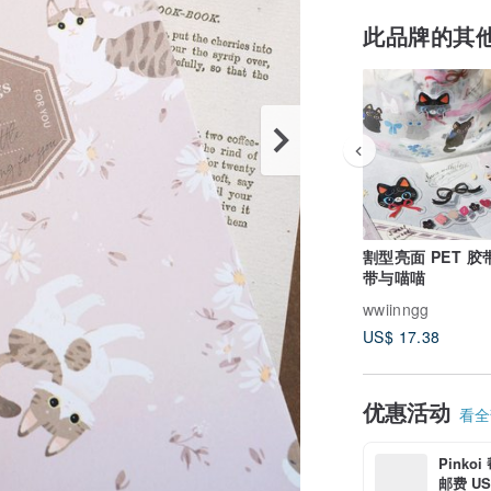
此品牌的其
割型亮面 PET 胶带
带与喵喵
wwiinngg
US$ 17.38
优惠活动
看全部
Pinko
邮费 US$