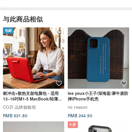
与此商品相似
包邮
耐冲击+散热支架电脑包 - 适用
les yeux小王子/深海蓝/犀牛盾防
13~16吋M1-5 MacBook/轻薄笔
摔iPhone手机壳
电
COZI 品牌旗舰馆
no reason
RMB 631.80
RMB 244.90
8 折