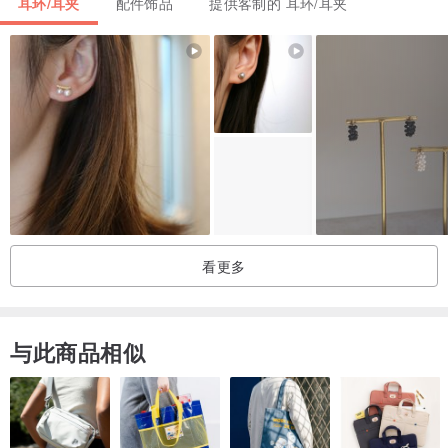
耳环/耳夹
配件饰品
提供客制的 耳环/耳夹
｜注意事项｜
※手工制品会有细微差异/手作痕迹，但不影响整体外观
※商品照因光线或电脑色差，可能与实品有些微差异，请以实物为准
※依照消保法，本产品属个人卫生用品，拆封即无法退货
※若非瑕疵需退换货，请自行负担来回运费，如要求退款买方则需负担
pinkoi手续费（商品售价的10％）。
看更多
与此商品相似