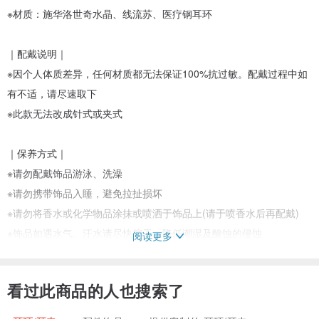
※材质：施华洛世奇水晶、线流苏、医疗钢耳环
｜配戴说明｜
※因个人体质差异，任何材质都无法保证100%抗过敏。配戴过程中如
有不适，请尽速取下
※此款无法改成针式或夹式
｜保养方式｜
※请勿配戴饰品游泳、洗澡
※请勿携带饰品入睡，避免拉扯损坏
※请勿将香水或化学物品涂抹或喷洒于饰品上(请于喷香水后再配戴)
※饰品如遇水气、汗水请尽快擦干，降低潮湿及酸蚀的侵蚀
阅读更多
※合金材质请务必避免肥皂、化学物品或长时间汗水侵蚀
※请干燥密封收纳，降低金属氧化的可能
看过此商品的人也搜索了
※避免不当施力造成产品无法复原之损伤