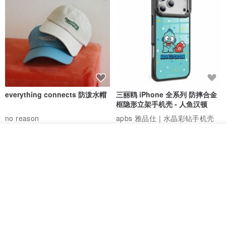
everything connects 防泼水帽
三丽鸥 iPhone 全系列 防摔合金
框隐形立架手机壳 - 人鱼汉顿
no reason
apbs 雅品仕 | 水晶彩钻手机壳
RMB 232.70
RMB 270.32
RMB 337.90
我要排队
了解品牌