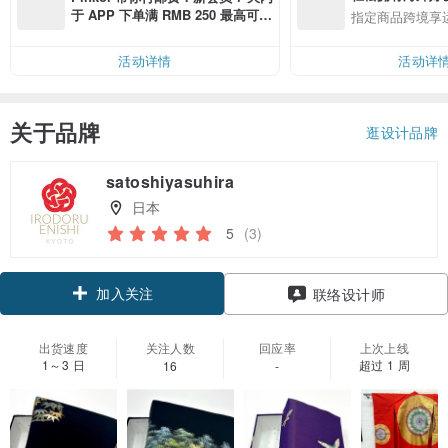
于 APP 下单满 RMB 250 最高可折
指定商品跨境享
邮费 RMB 40
活动详情
活动详
关于品牌
逛设计品牌
satoshiyasuhira
日本
5
(3)
加入关注
联络设计师
出货速度
关注人数
回应率
上次上线
1～3 日
超过 1 周
16
-