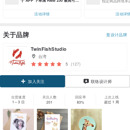
于 APP 下单满 RMB 250 最高可折
指定商品跨境享
邮费 RMB 40
活动详情
活动详
关于品牌
逛设计品牌
TwinFishStudio
台湾
5
(127)
加入关注
联络设计师
出货速度
关注人数
回应率
上次上线
1～3 日
超过 1 周
201
83%