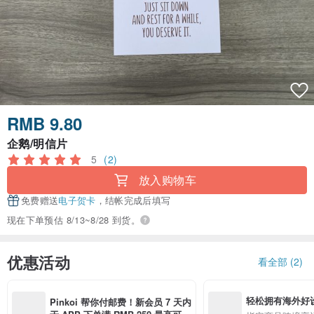
RMB 9.80
企鹅/明信片
5
(2)
放入购物车
免费赠送
电子贺卡
，结帐完成后填写
现在下单预估 8/13~8/28 到货。
优惠活动
看全部 (2)
轻松拥有海外好
Pinkoi 帮你付邮费！新会员 7 天内