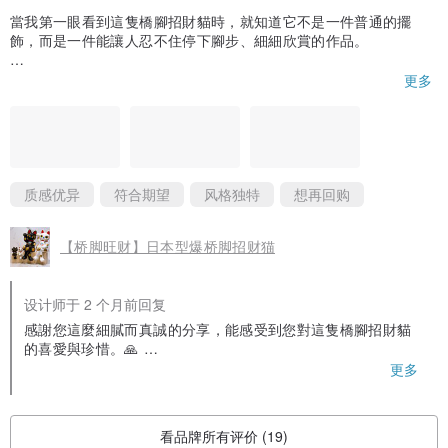
當我第一眼看到這隻橋腳招財貓時，就知道它不是一件普通的擺
飾，而是一件能讓人忍不住停下腳步、細細欣賞的作品。
白色的貓身溫潤如玉，搭配低調而典雅的金彩點綴，沒有過度張揚
更多
的華麗，卻散發著一種歷久彌新的氣質。最吸引我的，是它獨特的
「橋腳」設計——雙腳自然垂落在櫃邊，彷彿悠閒地坐在那裡看著
來來往往的人群，既可愛又充滿故事感。能讓人一眼記住的作品，
其實並不多，而它正是其中之一。
收到實品後，更能感受到京都清水燒工坊職人的用心。從細膩的彩
质感优异
符合期望
风格独特
想再回购
繪、流暢的線條，到金色部位柔和而富有層次的光澤，每個細節都
展現出手工製作獨有的溫度。尤其是那雙靈動的眼睛，彷彿藏著溫
【桥脚旺财】日本型爆桥脚招财猫
柔的祝福，讓人每次看見都感到心情愉悅。照片已經很美，但實物
所散發的質感與神韻，遠遠超出我的期待。
设计师于 2 个月前回复
我一直相信，真正好的作品不只是裝飾空間，更能陪伴生活。這隻
招財貓安靜地坐在窗邊時，像是在替家裡守護平安；陽光灑落時，
感謝您這麼細膩而真誠的分享，能感受到您對這隻橋腳招財貓
鈴鐺與金彩反射出柔和的光芒，又像是在提醒人們珍惜當下的幸
的喜愛與珍惜。🙏
福。它承載的不只是招財納福的寓意，更是一種對美好生活的期盼
您的評價不僅描述了作品的外觀，更傳達了它所帶來的情感與
更多
與祝願。
生活氛圍，這正是我們希望每一件作品能帶給收藏者的體驗。
特別喜歡品牌將日本招財貓文化與藝術美學結合的理念，沒有流於
俗氣的吉祥物印象，反而多了一份禪意與優雅。能夠感受到從設計
我們非常高興您能感受到日本職人的用心——從彩繪、線條到
看品牌所有评价 (19)
發想到製作完成，每一個環節都投注了真誠與熱情，讓作品擁有自
金彩的層次感，每一筆都蘊含著匠心。您提到它像一位安靜而