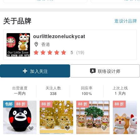
关于品牌
逛设计品牌
ourlittlezoneluckycat
香港
5
(19)
领优惠券
联络设计师
加入关注
出货速度
关注人数
回应率
上次上线
一周内
1 天内
338
100%
包邮
88 折
88 折
88 折
88 折