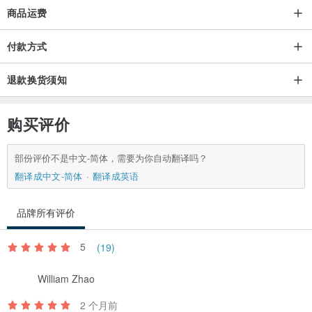
我们的设计灵感源自中日文化的交融，将日本招财猫的灵动神韵与中
商品运费
华达摩的禅意哲学巧妙结合，创造出兼具文艺气息与吉祥寓意的艺术
付款方式
珍品。每件作品不仅是幸运与繁荣的象征，更承载了对美好生活的祝
福。我们以创新为核心，突破传统吉祥物的框架，赋予每件作品独特
退款换货须知
的故事与情感连结，旨在为每一个角落带来幸福与喜悦，让
Ourlittlezone的祝福伴随您，点亮生活中的每一个瞬间！
购买评价
部份评价不是中文-简体，需要为你自动翻译吗？
翻译成中文-简体
翻译成英语
品牌所有评价
5
(19)
William Zhao
2 个月前