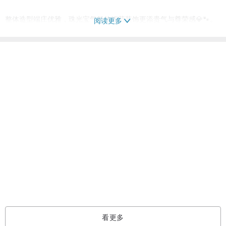
整体造型端庄优雅，珠光宝气般的细节装饰更添贵气与尊荣感💎🐾。
阅读更多
艺品不仅是招财吉祥的象征，更是一件融合日本传统工艺与现代美学
看过此商品的人也搜索了
的艺术精品🎎🏮。
摆饰
居家生活
手工制作的 摆饰
日本制造
清水烧介绍
“京烧”是一种以茶道为背景，自江户时代初
期以来主要在东山山麓传播的陶器。另一方面，“清水烧”是在清水寺
的入口五条坂制作的陶器。目前，京都烧制的所有陶器都被称为“京
烧/清水烧
看更多
这种被称为结晶釉的釉具有在熔化和冷却过程中晶体析出的特征，美