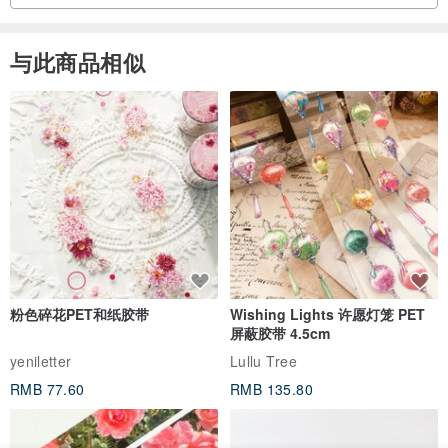
己的靈魂。
溫暖的朋友，陪伴生活的每一天，這樣的感受讓我們深受鼓
舞。💖
非常感謝設計師與京都工坊職人的用心創作。這隻橋腳招財貓不只
与此商品相似
是我收藏櫃裡的一件作品，更像是一位安靜而溫暖的朋友，陪伴著
能夠讓作品不只是擺設，而是融入生活、守護幸福，正是我們
生活中的每一天。
品牌理念的核心。謝謝您肯定我們將日本招財貓文化與藝術美
學結合的努力，也謝謝您把這份美好分享給更多人。
若你也正在尋找一份能讓人會心一笑、歷久彌新，並且充滿文化底
蘊與手作溫度的作品，我真心推薦這隻橋腳招財貓。它帶來的，不
期待這隻橋腳招財貓繼續陪伴您，帶來平安、喜悅與滿滿的好
只是幸運，更是一種看得見、摸得到的美好。
運。🍀
再次誠摯感謝您的支持與推薦，這份心意是我們前進的最大動
力。
粉色碎花PET和纸胶带
Wishing Lights 许愿灯笼 PET
屏蔽胶带 4.5cm
yeniletter
Lullu Tree
RMB 77.60
RMB 135.80