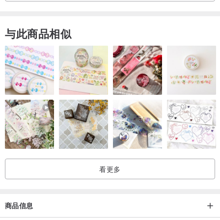
丽的花结晶（はなけっしょう）器皿，好像表面上开了花。 最重要的
是，晶体变大并且出现各种形状， 而且不能做出相同的图案，每一件
与此商品相似
都是独一无二的作品
日本招财猫达摩专卖店（Ourlittlezone）
于2018年成立，并提供网上购物服务
深受本地及海外顾客喜爱
自2021年起，我们与京都清水烧工坊携手合作，推出原创招财猫与达
看更多
摩摆设，每件作品均由Ourlittlezone自主研发，从图案设计到模具制
作，注入品牌独有的创意灵魂，再交由日本顶尖工匠以精湛技艺手工
打造，确保无与伦比的品质与细腻工艺。
商品信息