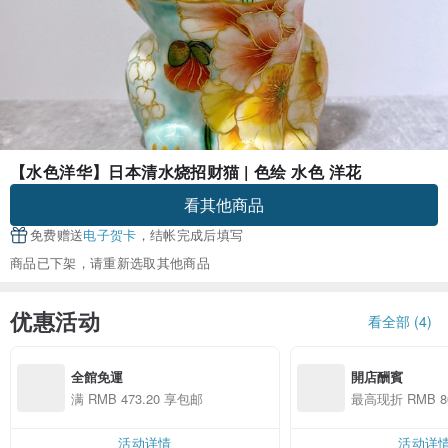
【水色洋华】日本清水烧招财猫 | 色绘 水色 洋花
看其他商品
免费赠送
电子贺卡
，结帐完成后填写
商品已下架，请重新选取其他商品
优惠活动
看全部 (4)
全館免運
開店酬賓
满 RMB 473.20 享包邮
最高现折 RMB 86
活动详情
活动详